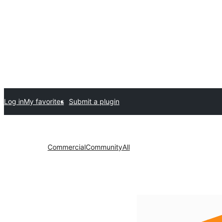
Log in
My favorites
Submit a plugin
Commercial
Community
All