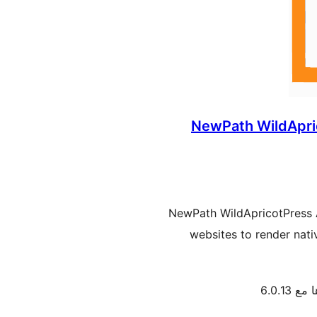
NewPath WildApri
NewPath WildApricotPress 
websites to render nat
 6.0.13