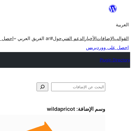
تخطى
إلى
العربية
المحتوى
القوالب
الإضافات
الأخبار
الدعم الفني
حول
#ar الفريق العربي
احصل ع
احصل على ووردبريس
Plugin Directory
البحث
وسم الإضافة:
wildapricot