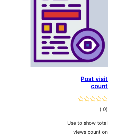
Post v
co
مالي
تقييمات
Use to show 
views cou