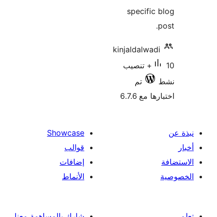
specific
kinjaldalwad
10+ تنصيب
تم
 مع 6.7.6
Showcase
قوالب
إضافات
الأنماط
شارك بالمساهمة معنا