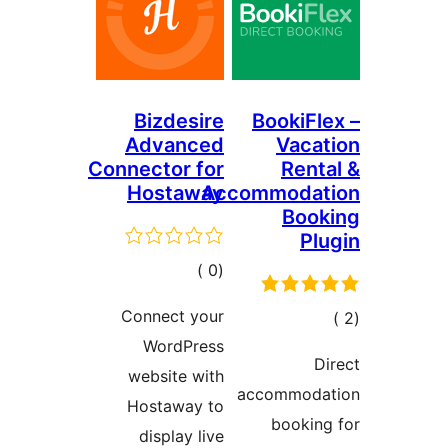
Bizdesire
BookiFl
Advanced
Vaca
Connector for
Rent
Hostaway
Accommodat
Book
Pl
إجمالي
)
(0
التقييمات
Connect your
مالي
WordPress
تقييمات
D
website with
accommoda
Hostaway to
bookin
display live