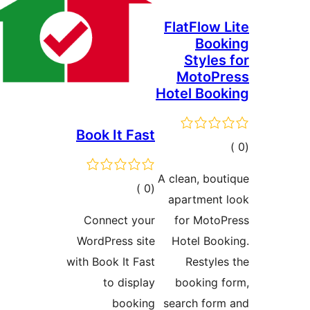
FlatFlow 
Book
Styles
MotoPr
Hotel Boo
Book It Fast
مالي
تقييمات
A clean, bou
إجمالي
)
(0
apartment 
التقييمات
Connect your
for MotoP
WordPress site
Hotel Boo
with Book It Fast
Restyle
to display
booking 
booking
search form