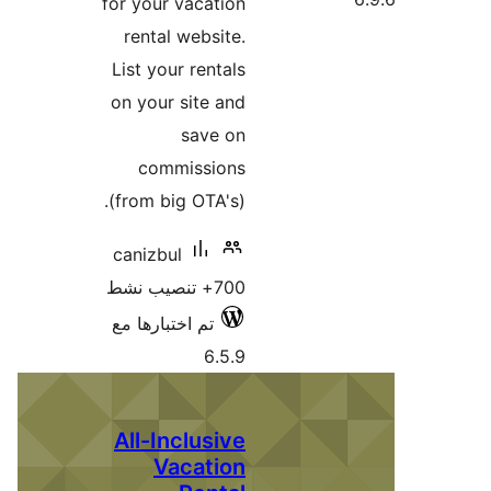
for your vacation
rental website.
List your rentals
on your site and
save on
commissions
(from big OTA's).
canizbul
700+ تنصيب نشط
تم اختبارها مع
6.5.9
All-Inclusive
Vacation