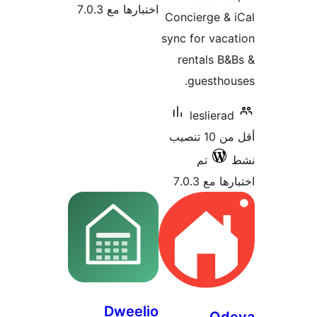
اختبارها مع 7.0.3
Concierge &
sync for vac
rentals B
guestho
lesliera
أقل من 10 تنصيب
تم
 مع 7.0.3
Dweelio