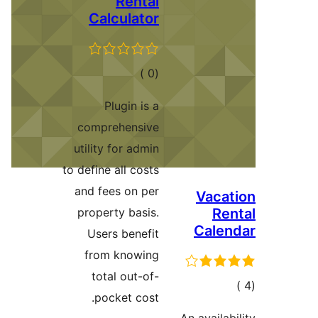
Rental
Calculator
إجمالي
)
(0
التقييمات
Plugin is a
comprehensive
utility for admin
to define all costs
and fees on per
Vaca
property basis.
Re
Cale
Users benefit
from knowing
total out-of-
مالي
pocket cost.
تقييمات