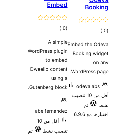
Od
Embed
Book
إجمالي
)
(0
مالي
التقييمات
تقييمات
A simple
Embed the O
WordPress plugin
Booking wi
to embed
on
Dweelio content
WordPress p
using a
odevalab
Gutenberg block.
أقل من 10 تنصيب
تم
abelfernandez
 مع 6.9.6
أقل من 10
تنصيب نشط
تم