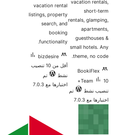
vacation ren
vacation rental
short
listings, property
rentals, glam
search, and
apartme
booking
guesthous
functionality.
small hotels
theme, no 
bizdesire
أقل من 10 تنصيب
BookiFle
نشط
تم
10+
Team
اختبارها مع 7.0.3
ب نشط
تم
 مع 7.0.3