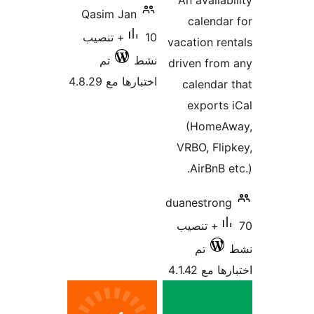
An availab
Qasim Jan
calenda
10+ تنصيب
vacation re
نشط
تم
driven fro
اختبارها مع 4.8.29
calendar
exports
(HomeA
VRBO, Fli
AirBnB e
duanestron
70+ تنصيب
تم
 مع 4.1.42