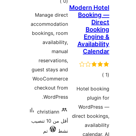
إجمالي
)
(0
Modern Ho
التقييمات
Bookin
Manage direct
Di
accommodation
Book
bookings, room
Engi
availability,
Availabi
Cale
manual
reservations,
guest stays and
الي
WooCommerce
قييمات
checkout from
Hotel boo
WordPress.
plugi
WordPre
christiann
direct book
أقل من 10 تنصيب
availab
نشط
تم
calenda