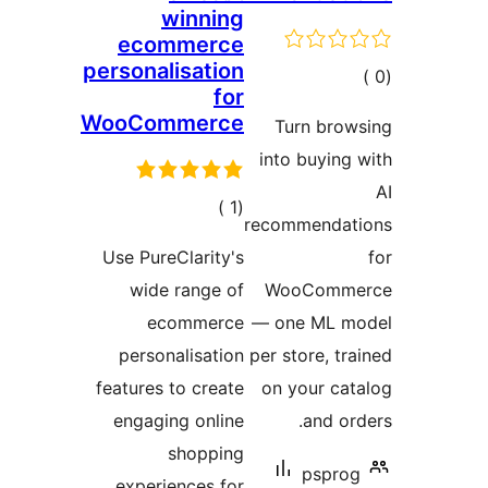
winning
ecommerce
personalisation
مالي
for
تقييمات
WooCommerce
Turn brow
into buying
إجمالي
)
(1
recommendat
التقييمات
Use PureClarity's
wide range of
WooComm
ecommerce
— one ML m
personalisation
per store, tr
features to create
on your ca
engaging online
and or
shopping
pspro
experiences for