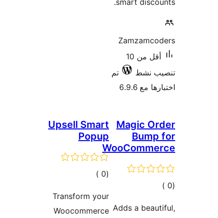
smart disco
Zamzamco
أقل من 10
ب نشط
تم
 مع 6.9.6
Upsell Smart
Magic Or
Popup
Bump 
WooComme
إجمالي
)
(0
مالي
التقييمات
Transform your
تقييمات
Adds a beaut
Woocommerce