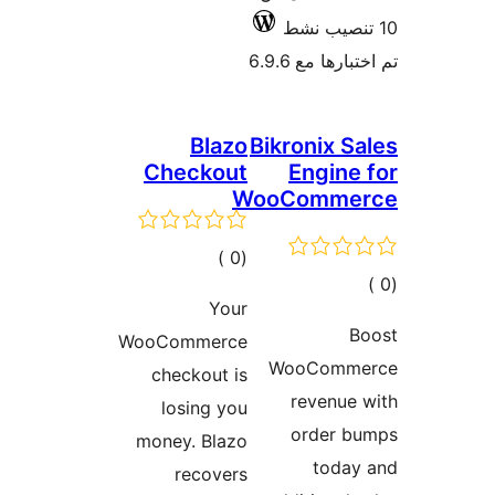
ارها مع 6.9.6
Blazo
Bikronix S
Checkout
Engine
WooComme
إجمالي
)
(0
مالي
التقييمات
Your
تقييمات
B
WooCommerce
WooComm
checkout is
revenue
losing you
order b
money. Blazo
today
recovers