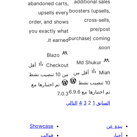
additional 
abandoned carts,
boosters (ups
upsells every
cross-s
order, and shows
pre
you exactly what
purchase) co
it earned.
Blazo
Md Shuku
Checkout
أقل
أقل من
من 10 تنصيب نشط
تم اختبارها مع
ارها مع 6.9.6
7.0.3
ق
1
2
3
4
التالي
ات
الات
Showcase
قوالب