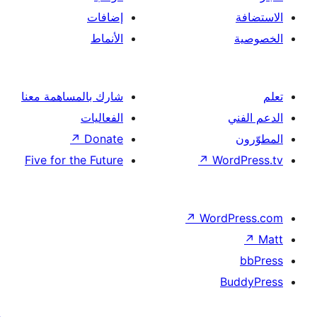
إضافات
الأنماط
شارك بالمساهمة معنا
الفعاليات
↗
Donate
Five for the Future
↗
Wor
↗
Word
B