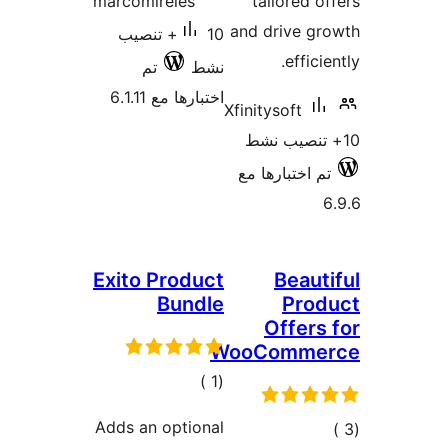
marcomireles
tailored o
and drive g
10+ تنصيب
effici
نشط
تم
اختبارها مع 6.1.11
Xfinitysoft
م اختبارها مع
Exito Product
Beaut
Bundle
Prod
Offers
WooComme
إجمالي
)
(1
التقييمات
Adds an optional
مالي