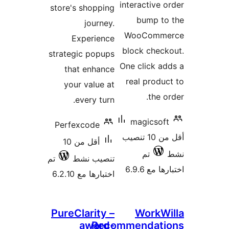
interactive 
store's shopping
bump to
journey.
WooComm
Experience
block chec
strategic popups
One click a
that enhance
real produ
your value at
the o
every turn.
magicsof
Perfexcode
أقل من 10 تنصيب
أقل من 10
تم
تنصيب نشط
تم
 مع 6.9.6
اختبارها مع 6.2.10
PureClarity –
WorkW
award-
Recommendati