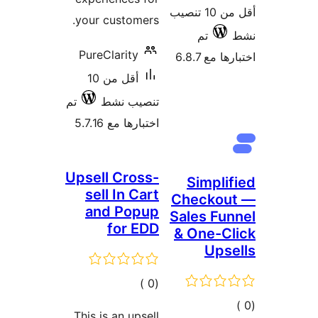
أقل من 10 تنصيب
your customers.
تم
PureClarity
 مع 6.8.7
أقل من 10
تنصيب نشط
تم
اختبارها مع 5.7.16
Upsell Cross-
Simpli
sell In Cart
Checkou
and Popup
Sales Fu
for EDD
& One-C
Ups
إجمالي
)
(0
التقييمات
مالي
This is an upsell