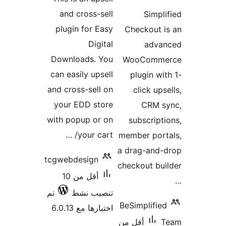
تقييمات
and cross-sell
Simpl
plugin for Easy
Checkout 
Digital
adva
Downloads. You
WooComm
can easily upsell
plugin wi
and cross-sell on
click ups
your EDD store
CRM s
with popup or on
subscript
your cart/ …
member port
a drag-and-
tcgwebdesign
checkout bu
أقل من 10
تنصيب نشط
تم
BeSimplifie
اختبارها مع 6.0.13
أقل من