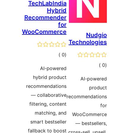
TechLabIndia
Hybrid
Recommender
for
WooCommerce
Nud
Technolo
إجمالي
)
(0
التقييمات
مالي
AI-powered
تقييمات
hybrid product
AI-pow
recommendations
pro
— collaborative
recommendat
filtering, content
matching, and
WooComm
smart bestseller
— bestsel
fallback to boost
cross-sell, up