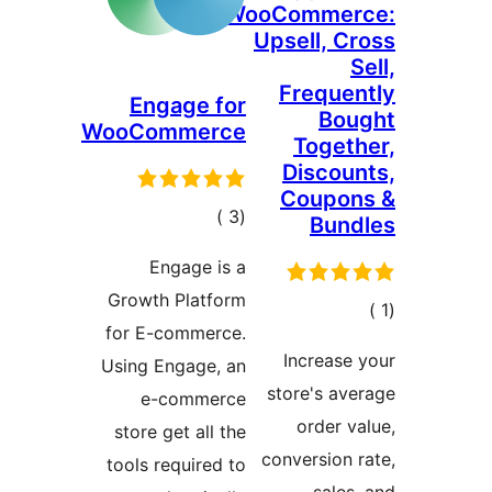
WooCommer
Upsell, C
Freque
Engage for
Bou
WooCommerce
Toget
Discou
Coupon
إجمالي
)
(3
Bund
التقييمات
Engage is a
Growth Platform
الي
for E-commerce.
قييمات
Increase
Using Engage, an
store's av
e-commerce
order v
store get all the
conversion 
tools required to