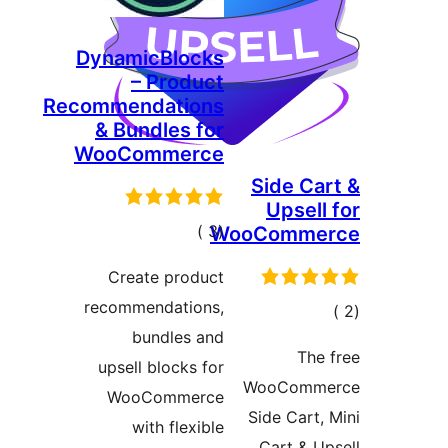
DynamicBlocks
– Product
Recommendations
& Bundles for
WooCommerce
Side Ca
Upsell
إجمالي
)
(3
WooComme
التقييمات
Create product
recommendations,
مالي
bundles and
تقييمات
The
upsell blocks for
WooComm
WooCommerce
Side Cart,
with flexible
Cart & U