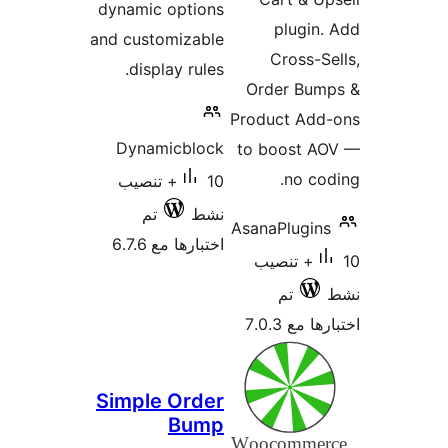
dynamic options
plugin
and customizable
Cross-S
display rules.
Order Bum
Product Add
Dynamicblock
to boost A
no co
10+ تنصيب
نشط
تم
AsanaPlugin
اختبارها مع 6.7.6
10+ تنصيب
تم
 مع 7.0.3
Simple Order
Bump