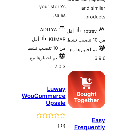
your store's
and si
sales.
prod
ADITYA
rbtrs
أقل
KUMAR
أقل
من 10 تنصيب نشط
م اختبارها مع
تم اختبارها مع
7.0.3
Luway
WooCommerce
Upsale
E
إجمالي
)
(0
Freque