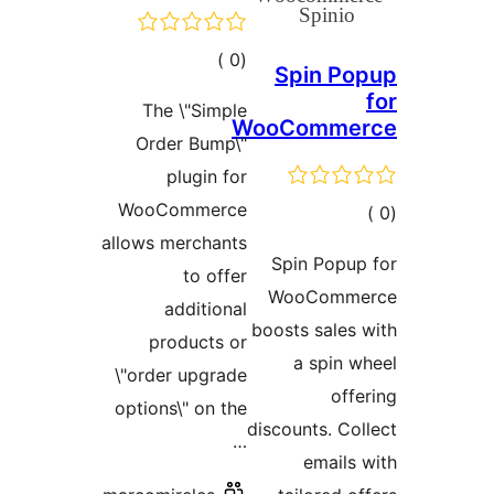
إجمالي
)
(0
Spin Po
التقييمات
The \"Simple
WooComme
Order Bump\"
plugin for
WooCommerce
مالي
allows merchants
تقييمات
Spin Popu
to offer
WooComm
additional
boosts sales
products or
a spin 
\"order upgrade
off
options\" on the
discounts. Co
…
emails