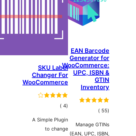
EAN Barc
Generator
WooCommer
SKU Label
UPC, IS
Changer For
G
WooCommerce
Inven
إجمالي
)
(4
جمالي
التقييمات
لتقييمات
A Simple Plugin
Manage G
to change
(EAN, UPC, 