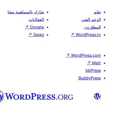
شارك بالمساهمة معنا
الفعاليات
↗
Donate
↗
Swag
↗
Wor
↗
Word
B
العربية