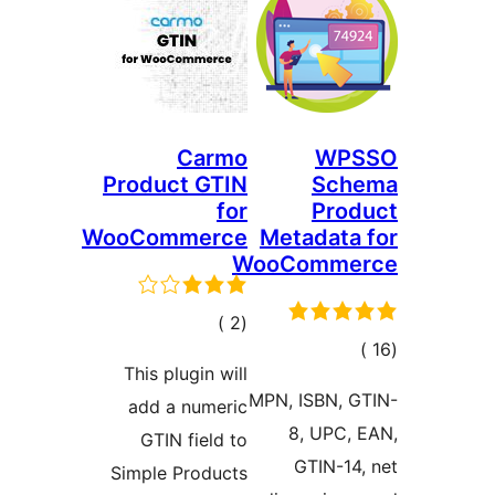
Carmo
WP
Product GTIN
Sch
for
Prod
WooCommerce
Metadata
WooComme
إجمالي
)
(2
جمالي
التقييمات
This plugin will
لتقييمات
MPN, ISBN, G
add a numeric
8, UPC, 
GTIN field to
GTIN-14
Simple Products