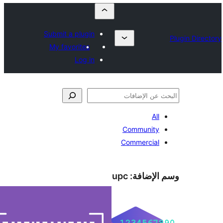
Submit a plugin
My favorites
Log in
All
Community
Commercial
الإضافة:
upc