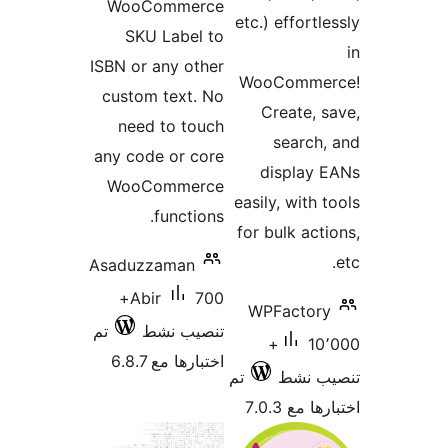
WooCommerce
etc.) effortl
SKU Label to
ISBN or any other
WooComme
custom text. No
Create, 
need to touch
search
any code or core
display 
WooCommerce
easily, with 
functions.
for bulk act
Asaduzzaman
700+
Abir
WPFactor
تنصيب نشط
تم
10٬000+
اختبارها مع 6.8.7
ب نشط
تم
 مع 7.0.3