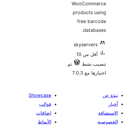
WooComm
products 
free ba
datab
skyserver
أقل من 10
ب نشط
تم
 مع 7.0.3
Showcase
قوالب
إضافات
الأنماط