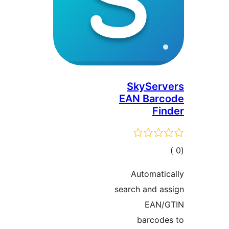
SkyServ
EAN Barc
Fi
مالي
تقييمات
Automati
search and a
EAN/
barcode