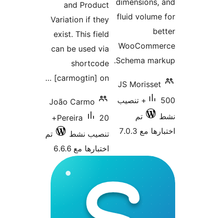
dimensions
and Product
fluid volum
Variation if they
b
exist. This field
WooComm
can be used via
Schema mar
shortcode
[carmogtin] on …
JS Morisse
500+ تنصيب
João Carmo
تم
20+
Pereira
 مع 7.0.3
تنصيب نشط
تم
اختبارها مع 6.6.6