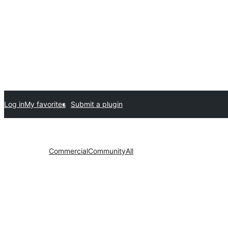
Log in
My favorites
Submit a plugin
Commercial
Community
All