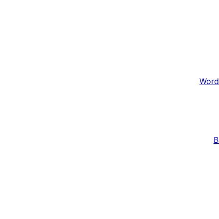
Word
B