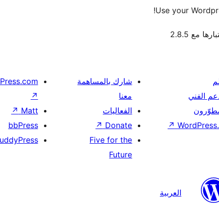
Use your Wordpre
رها مع 2.8.5
م
شارك بالمساهمة
Press.com
عم الفني
معنا
↗
مطوّرون
الفعاليات
Matt
↗
bbPress
↗
Donate
↗
WordPress.
uddyPress
Five for the
Future
العربية