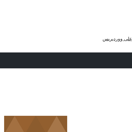
لى ووردبريس