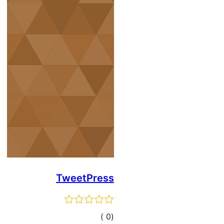
TweetPress
إجمالي
)
(0