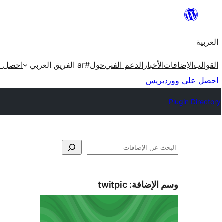
تخطى
إلى
العربية
المحتوى
القوالب
الإضافات
الأخبار
الدعم الفني
حول
#ar الفريق العربي
احصل ع
احصل على ووردبريس
Plugin Directory
البحث
وسم الإضافة:
twitpic