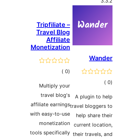
Tripfili
Travel 
Affi
Monetiza
مالي
قييمات
Multiply
travel b
affiliate ear
with easy-t
monetiz
tools specifi