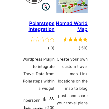
Polars
Integra
مالي
قييمات
Wordpress P
to inte
Travel Data
Polarsteps w
a wi
npersonn