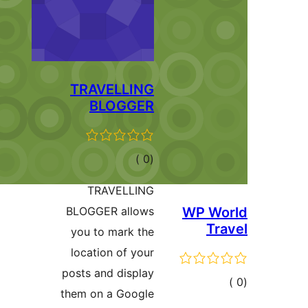
TRAVELL
BLOG
مالي
قييمات
TRAVEL
BLOGGER al
you to mar
location of
posts and di
them on a G