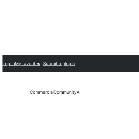
Log in
My favorites
Submit a plugin
Commercial
Community
All