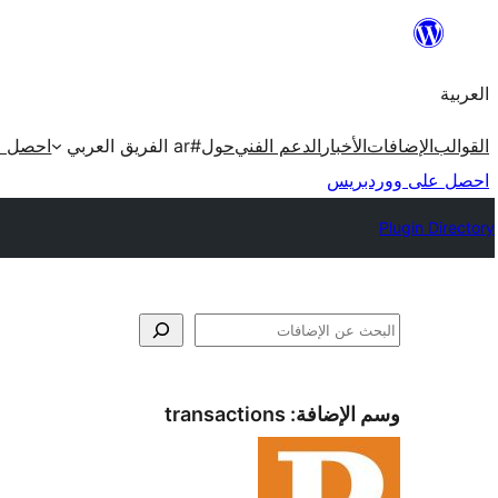
تخطى
إلى
العربية
المحتوى
القوالب
الإضافات
الأخبار
الدعم الفني
حول
#ar الفريق العربي
احصل ع
احصل على ووردبريس
Plugin Directory
البحث
وسم الإضافة:
transactions