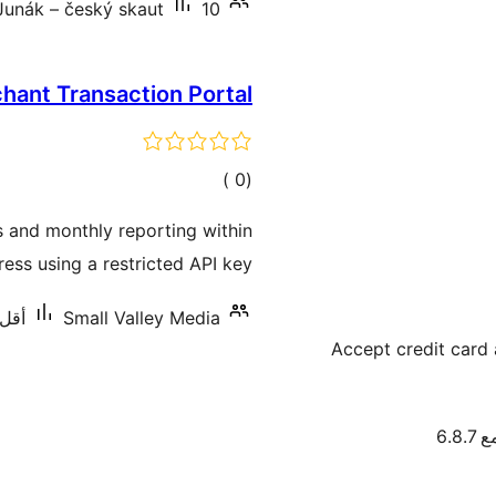
10+ تنصيب نشط
Junák – český skaut
hant Transaction Portal
إجمالي
)
(0
التقييمات
 and monthly reporting within
ess using a restricted API key.
Small Valley Media
أقل من 0
Accept credit card 
6.8