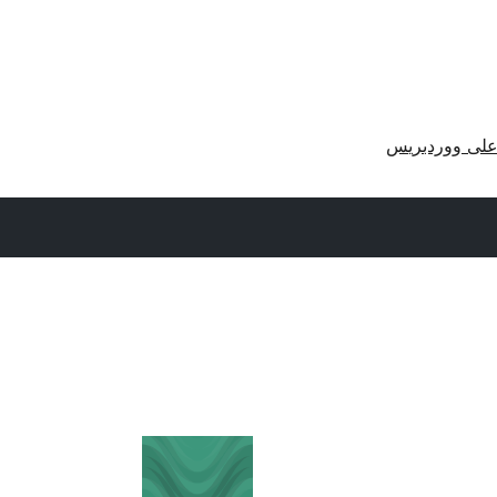
لى ووردبريس