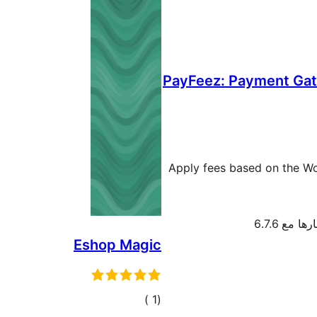
PayFeez: Payment Ga
Apply fees based on the 
ها مع 6.7.6
Eshop Magic
إجمالي
)
(1