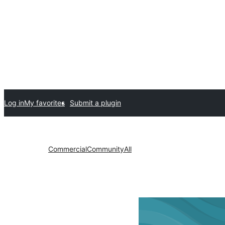
Log in
My favorites
Submit a plugin
Commercial
Community
All