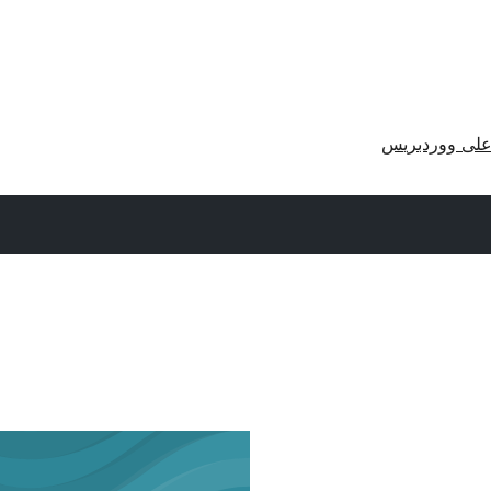
لى ووردبريس