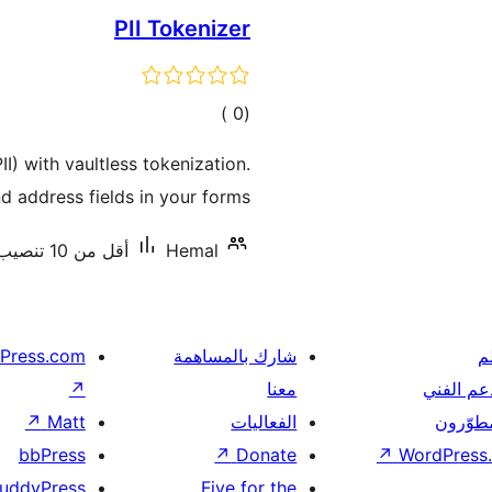
PII Tokenizer
إجمالي
)
(0
التقييمات
II) with vaultless tokenization.
 address fields in your forms …
Hemal
أقل من 10 تنصيب نشط
م
شارك بالمساهمة
Press.com
عم الفني
معنا
↗
مطوّرون
الفعاليات
Matt
↗
bbPress
↗
Donate
↗
WordPress.
uddyPress
Five for the