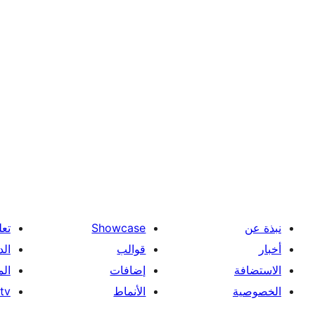
نبذة عن
Showcase
تعل
أخبار
قوالب
الد
الاستضافة
إضافات
ال
الخصوصية
الأنماط
tv