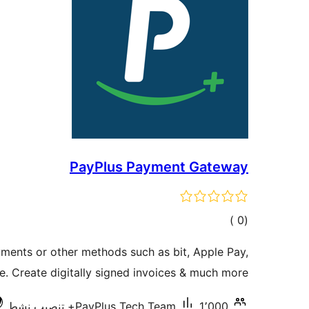
PayPlus Payment Gateway
إجمالي
)
(0
التقييمات
yments or other methods such as bit, Apple Pay,
. Create digitally signed invoices & much more!
1٬000+ تنصيب نشط
PayPlus Tech Team