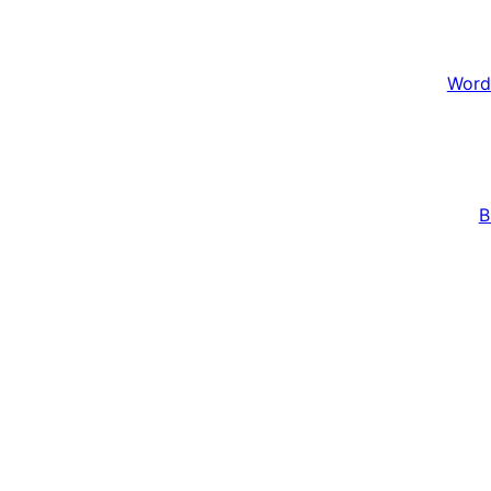
Word
B