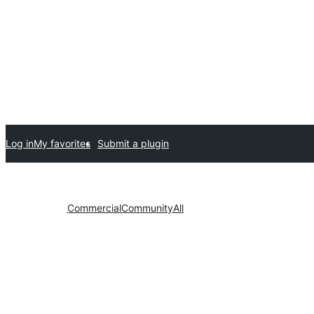
Log in
My favorites
Submit a plugin
Commercial
Community
All