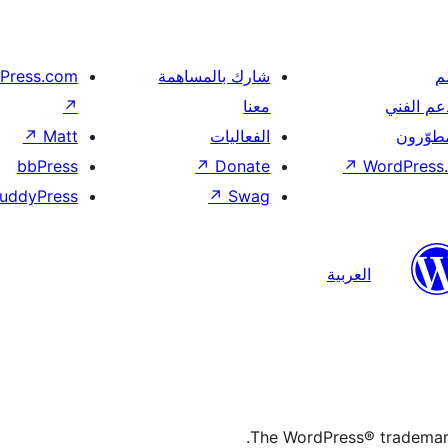
م
شارك بالمساهمة
Press.com
عم الفني
معنا
↗
مطوّرون
الفعاليات
Matt
↗
bbPress
↗
Donate
↗
WordPress.
uddyPress
↗
Swag
العربية
The WordPress® trademark 