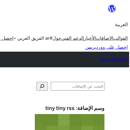
تخطى
إلى
العربية
المحتوى
القوالب
الإضافات
الأخبار
الدعم الفني
حول
#ar الفريق العربي
احصل ع
احصل على ووردبريس
Plugin Directory
البحث
وسم الإضافة:
tiny tiny rss