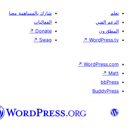
شارك بالمساهمة معنا
الفعاليات
↗
Donate
↗
Swag
↗
Wor
↗
Word
B
العربية