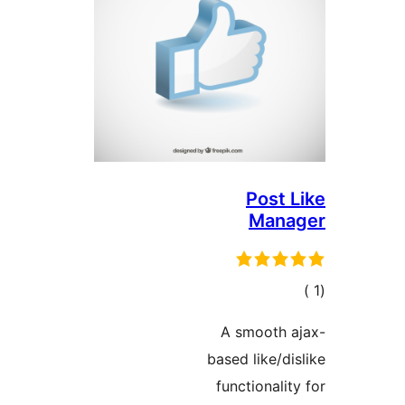
Post 
Mana
الي
قييمات
A smooth a
based like/di
functionalit