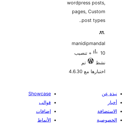
wordpress p
pages, Cu
post ty
manidipma
10+ تنصيب
تم
 مع 4.6.30
Showcase
قوالب
إضافات
الأنماط