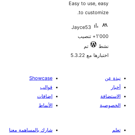
Easy to use,
to custo
Jayce53
1٬000+ تنصيب
تم
 مع 5.3.22
Showcase
قوالب
إضافات
الأنماط
شارك بالمساهمة معنا