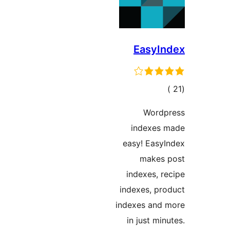
EasyIn
جمالي
لتقييمات
Wordp
indexes 
easy! Easy
makes 
indexes, r
indexes, pr
indexes and 
in just min