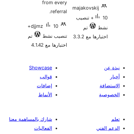
from every
majakovski
referral.
10+ تنصيب
10+
djjmz
تم
تنصيب نشط
تم
 مع 3.3.2
اختبارها مع 4.1.42
Showcase
قوالب
إضافات
الأنماط
شارك بالمساهمة معنا
الفعاليات