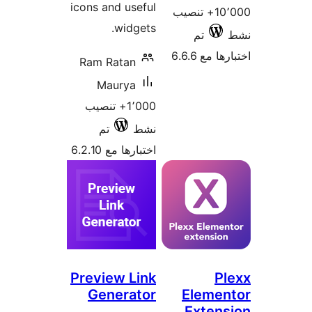
icons and useful
10٬000+ تنصيب
widgets.
تم
 مع 6.6.6
Ram Ratan
Maurya
1٬000+ تنصيب
نشط
تم
اختبارها مع 6.2.10
Preview Link
P
Generator
Elemen
Exten