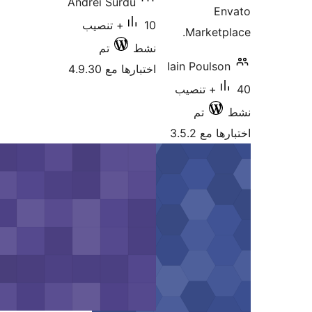
Andrei Surdu
En
10+ تنصيب
Marketp
نشط
تم
Iain Poulso
اختبارها مع 4.9.30
40+ تنصيب
تم
 مع 3.5.2