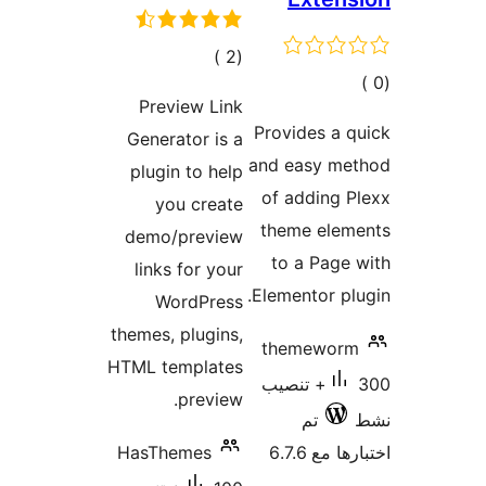
إجمالي
)
(2
مالي
التقييمات
Preview Link
تقييمات
Provides a 
Generator is a
and easy me
plugin to help
of adding 
you create
theme elem
demo/preview
to a Page
links for your
Elementor pl
WordPress
themes, plugins,
themewor
HTML templates
300+ تنصيب
preview.
تم
 مع 6.7.6
HasThemes