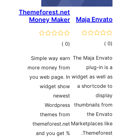
Themeforest.net
Maja En
Money Maker
مالي
إجمالي
)
(0
تقييمات
التقييمات
The Maja En
Simple way earn
plug-in
more money from
widget as we
you web page. In
a shortco
widget show
di
newest
thumbnails
Wordpress
the E
themes from
Marketplaces
themeforest.net
Themefo
and you get %