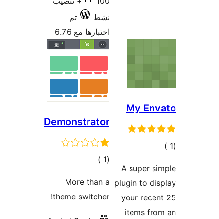
100+ تنصيب
نشط
تم
اختبارها مع 6.7.6
My Env
Demonstrator
الي
إجمالي
)
(1
قييمات
A super s
التقييمات
More than a
plugin to di
theme switcher!
your rece
items fr