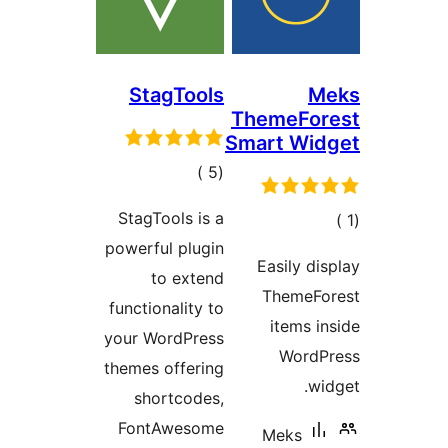
StagTools
M
ThemeFor
Smart Wid
إجمالي
)
(5
التقييمات
StagTools is a
الي
powerful plugin
قييمات
Easily di
to extend
ThemeFo
functionality to
items i
your WordPress
WordP
themes offering
wi
shortcodes,
FontAwesome
Meks