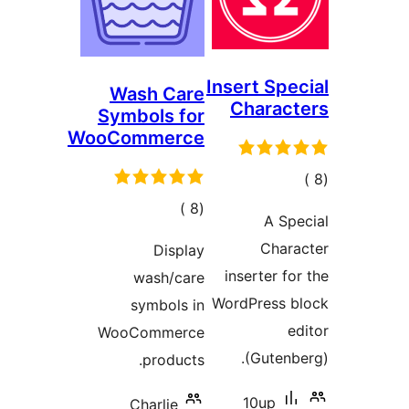
Insert Spe
Wash Care
Charac
Symbols for
WooCommerce
مالي
تقييمات
إجمالي
)
(8
A Sp
التقييمات
Chara
Display
inserter fo
wash/care
WordPress b
symbols in
e
WooCommerce
(Gutenb
products.
10up
Charlie