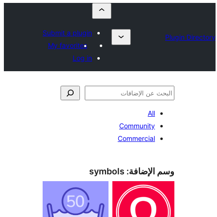
Submit a plugin
My favorites
Log in
All
Community
Commercial
الإضافة:
symbols