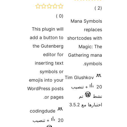
مالي
إجمالي
)
(0
تقييمات
Mana Sym
التقييمات
This plugin will
rep
add a button to
shortcodes
the Gutenberg
Magic:
editor for
Gathering 
inserting text
sym
symbols or
Tim Glushko
emojis into your
20+ تنصيب
WordPress posts
تم
or pages.
 مع 3.5.2
codingdude
20+ تنصيب