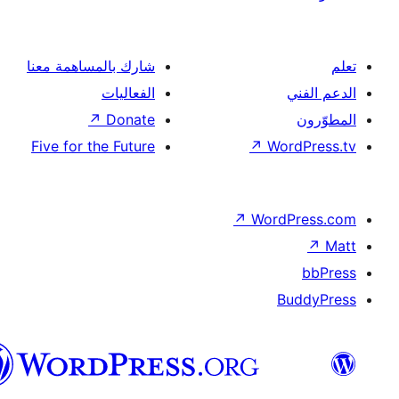
شارك بالمساهمة معنا
الفعاليات
↗
Donate
Five for the Future
↗
Wor
↗
Word
B
العربية