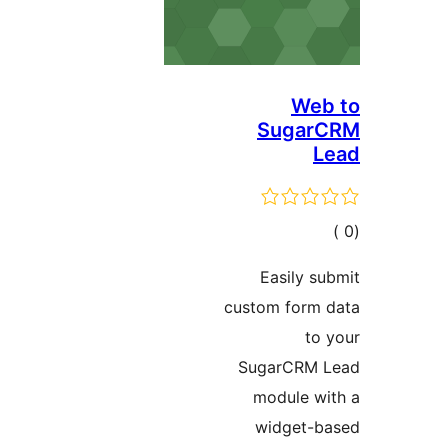
Web
Sugar
L
مالي
تقييمات
Easily s
custom form 
to
SugarCRM 
module w
widget-b