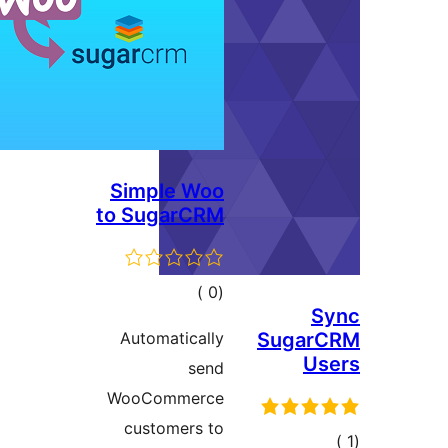
Simple Woo
to SugarCRM
إجمالي
)
(0
S
التقييمات
Automatically
Sugar
Us
send
WooCommerce
customers to
الي