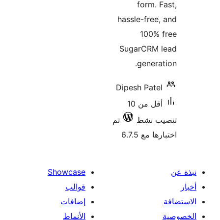
form. 
hassle-free
100% 
SugarCRM 
genera
Dipesh Pate
أقل من 10
ب نشط
تم
 مع 6.7.5
Showcase
قوالب
إضافات
الأنماط