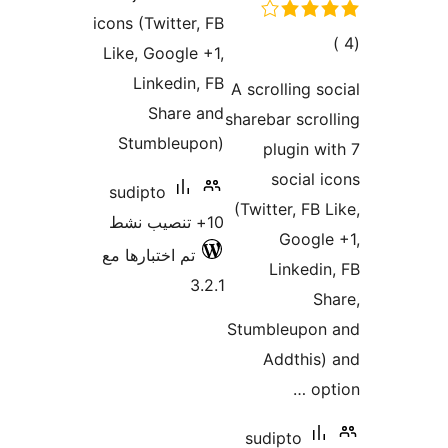
icons (Twitter, FB
مالي
Like, Google +1,
تقييمات
Linkedin, FB
A scrolling s
Share and
sharebar scro
Stumbleupon)
plugin w
social 
sudipto
(Twitter, FB 
10+ تنصيب نشط
Googl
تم اختبارها مع
Linkedi
3.2.1
S
Stumbleupon
Addthis
op
sudipto