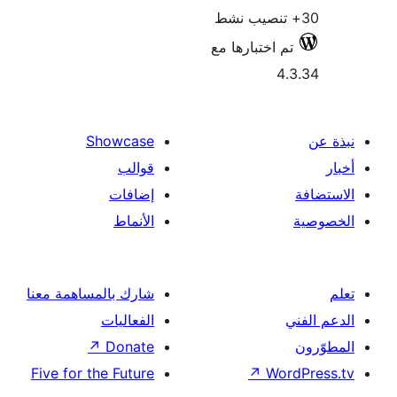
م اختبارها مع
4
Showcase
قوالب
إضافات
الأنماط
شارك بالمساهمة معنا
الفعاليات
↗
Donate
Five for the Future
↗
Wor