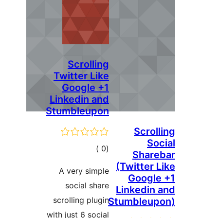
Scrolling
Twitter Like
Google +1
Linkedin and
Stumbleupon
Scrol
So
إجمالي
)
(0
Share
التقييمات
(Twitter 
A very simple
Googl
social share
Linkedin
scrolling plugin
Stumbleup
with just 6 social