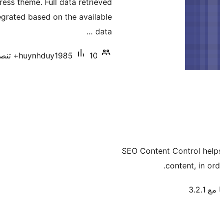
ss theme. Full data retrieved
ntegrated based on the available
data …
10+ تنصيب نشط
huynhduy1985
SEO Content Control helps
content, in ord
 3.2.1