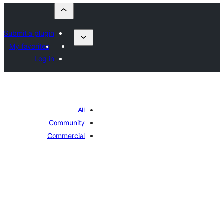
Submit a plugin
My favorites
Log in
All
Community
Commercial