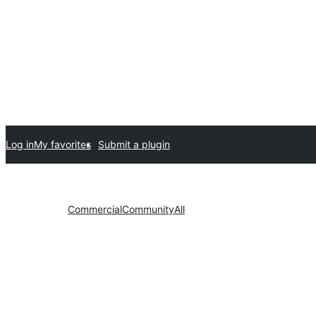
Log in
My favorites
Submit a plugin
Commercial
Community
All