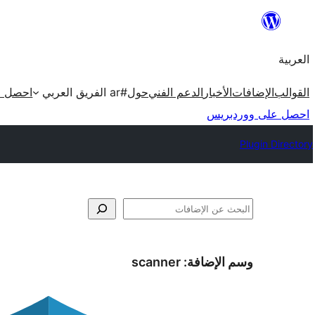
تخطى
إلى
العربية
المحتوى
القوالب
الإضافات
الأخبار
الدعم الفني
حول
#ar الفريق العربي
احصل ع
احصل على ووردبريس
Plugin Directory
البحث
وسم الإضافة:
scanner