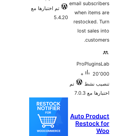
email subs
تم اختبارها مع
when ite
5.4.20
restocke
lost sal
cus
ProPlug
20٬000+
نشط
تم
 7.0.3
Auto Pr
Restoc