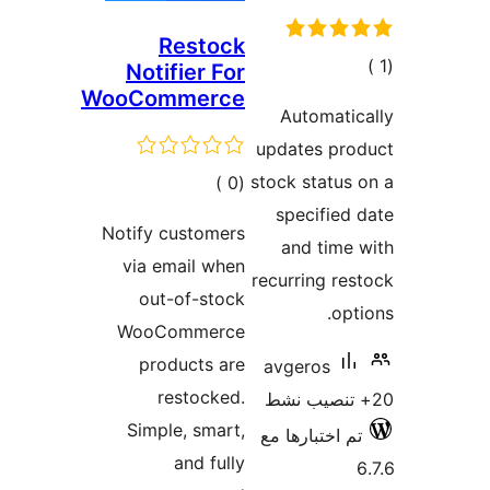
Restock
ي
Notifier For
WooCommerce
يمات
Automat
updates p
stock stat
إجمالي
)
(0
specifi
التقييمات
Notify customers
and ti
via email when
recurring 
out-of-stock
o
WooCommerce
products are
avgeros
restocked.
Simple, smart,
اختبارها مع
and fully