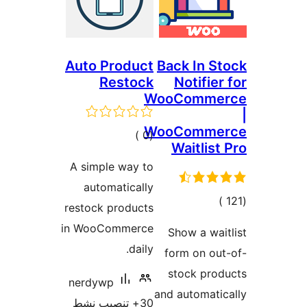
Auto Product
Back In 
Restock
Notifi
WooComm
WooComm
إجمالي
)
(0
Waitli
التقييمات
A simple way to
automatically
مالي
restock products
قييمات
in WooCommerce
Show a w
daily.
form on o
stock pr
nerdywp
and automa
30+ تنصيب نشط