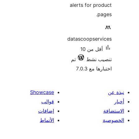
alerts for 
datascoopse
أقل من 10
نشط
تم
 7.0.3
Showcase
قوالب
إضافات
الأنماط