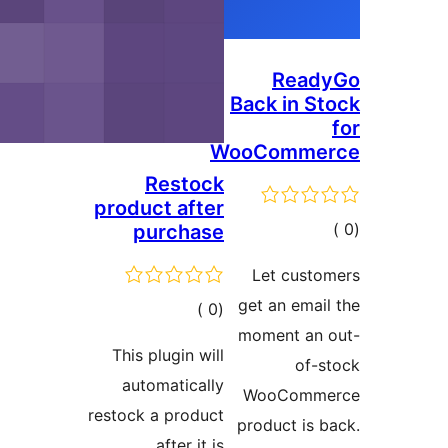
Rea
Back in 
WooComm
Restock
product after
لي
purchase
يمات
Let cus
get an em
إجمالي
)
(0
moment a
التقييمات
This plugin will
of
automatically
WooCom
restock a product
product i
after it is