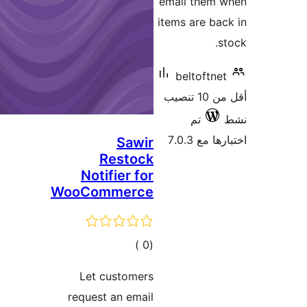
email the
items are 
beltoft
أقل من 10 تنصيب
تم
 7.0.3
Sawir
Restock
Notifier for
WooCommerce
إجمالي
)
(0
التقييمات
Let customers
request an email