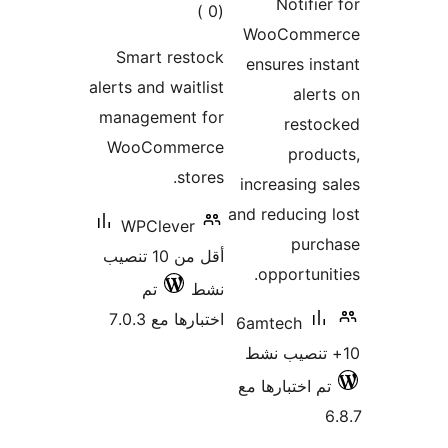
Notif
إجمالي
)
(0
WooCom
التقييمات
Smart restock
ensures 
alerts and waitlist
al
management for
res
WooCommerce
pro
stores.
increasin
and reduci
WPClever
pu
أقل من 10 تنصيب
opportu
نشط
تم
اختبارها مع 7.0.3
6amtech
اختبارها مع