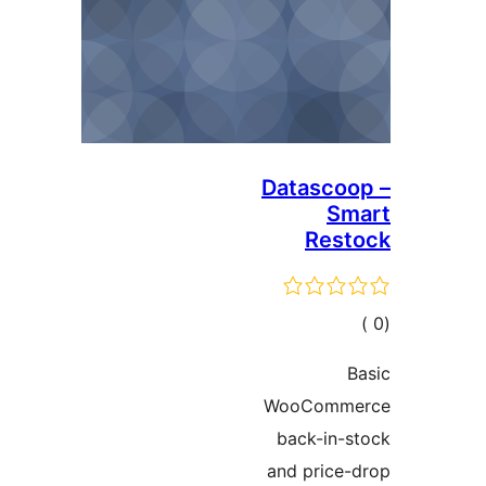
Datasc
Re
لي
يمات
WooCom
back-in
and pric