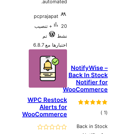
automated.
pcprajapat
20+ تنصيب
نشط
تم
اختبارها مع 6.8.7
NotifyW
Back In 
Notifi
WooComm
WPC Restock
Alerts for
ي
WooCommerce
يمات
Back in