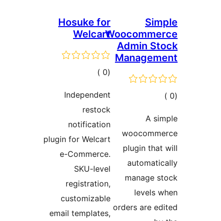
Hosuke for
S
Welcart
Woocomm
Admin 
Manage
إجمالي
)
(0
التقييمات
Independent
لي
restock
يمات
A 
notification
woocom
plugin for Welcart
plugin th
e-Commerce.
automa
SKU-level
manage
registration,
level
customizable
orders are
email templates,