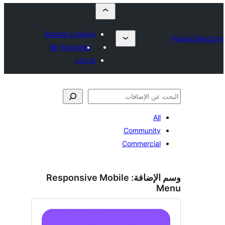
Submit a plugin
My favorites
Log in
All
Community
Commercial
الإضافة:
Responsive Mobile
M