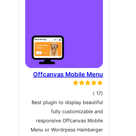
Offcanvas Mobile Me
إجمالي
)
التقييمات
Best plugin to display beautif
fully customizable a
responsive Offcanvas Mobi
Menu or Wordrpess Hamberg