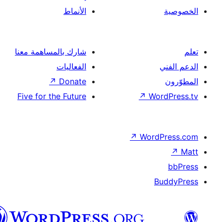
الأنماط
شارك بالمساهمة معنا
الفعاليات
↗
Donate
Five for the Future
↗
Wor
↗
Word
B
العربية