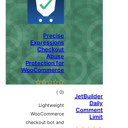
Precise
Expressions
Checkout
Abuse
Protection for
WooCommerce
إجمالي
)
(0
JetBui
التقييمات
D
Lightweight
Comm
WooCommerce
L
checkout bot and