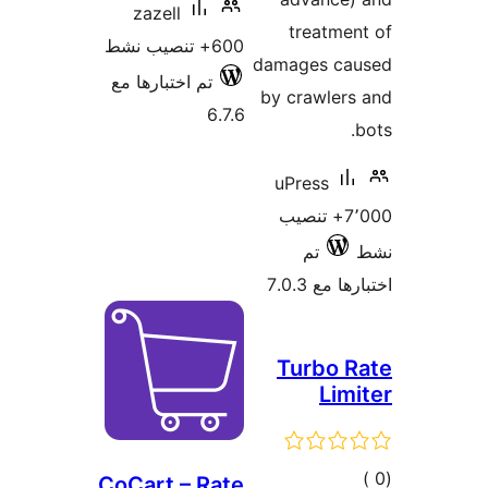
zazell
treatme
600+ تنصيب نشط
damages ca
تم اختبارها مع
by crawler
6.7.6
uPress
7٬000+ تنصيب
تم
 مع 7.0.3
Turbo 
Lim
مالي
CoCart – Rate