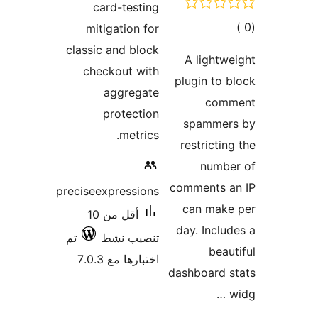
card-testing
مالي
mitigation for
تقييمات
classic and block
A lightw
checkout with
plugin to 
aggregate
com
protection
spammer
metrics.
restrictin
numbe
comments a
preciseexpressions
can make
أقل من 10
day. Inclu
تنصيب نشط
تم
beau
اختبارها مع 7.0.3
dashboard 