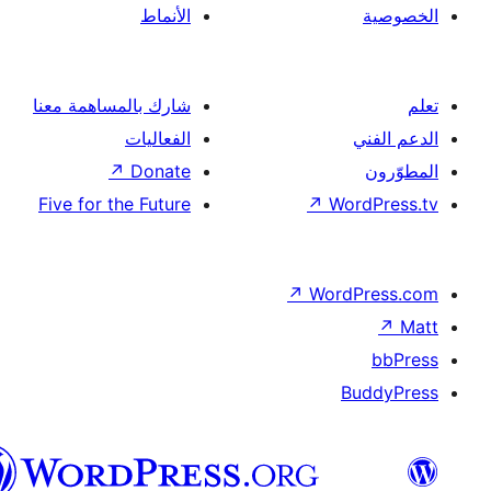
الأنماط
شارك بالمساهمة معنا
الفعاليات
↗
Donate
Five for the Future
↗
Wor
↗
Word
B
العربية