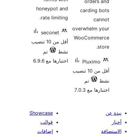
order
honeypot and
carding
rate limiting.
ca
overwhelm 
seconet
WooComm
أقل من 10 تنصيب
نشط
تم
اختبارها مع 6.9.6
Pluxim
أقل من 10 تنصيب
تم
 مع 7.0.3
Showcase
قوالب
إضافات