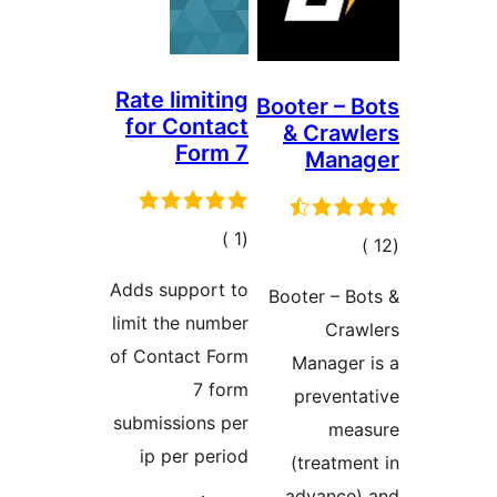
Rate limiting
Booter – 
for Contact
& Craw
Form 7
Mana
إجمالي
)
(1
جمالي
التقييمات
لتقييمات
Adds support to
Booter – B
limit the number
Craw
of Contact Form
Manager
7 form
prevent
submissions per
mea
ip per period
(treatme
advance)