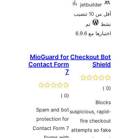
jetbuilde
أقل من 10 تنصيب
تم
 مع 6.9.6
MioGuard for
Checkout 
Contact Form
Sh
7
مالي
إجمالي
)
(0
تقييمات
Bl
التقييمات
Spam and bot
suspicious, r
protection for
fire che
Contact Form 7
attempts so
forms with