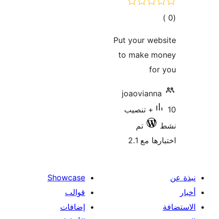
مالي
تقييمات
Put your we
to make m
fo
joaoviann
10+ تنصيب
تم
ا مع 2.1
Showcase
قوالب
إضافات