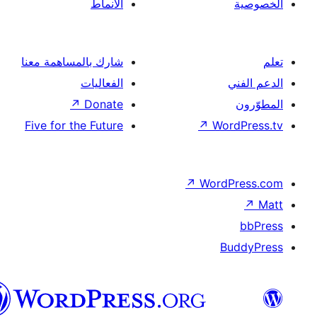
الأنماط
شارك بالمساهمة معنا
الفعاليات
↗
Donate
Five for the Future
↗
Wor
↗
Word
B
العربية