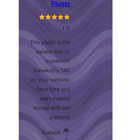
Plugin
إجمالي
)
(1
التقييمات
This plugin is the
easiest way to
implement
Denakop's TAG
on your website.
Save time and
start making
money with our
platform.
Gustavo