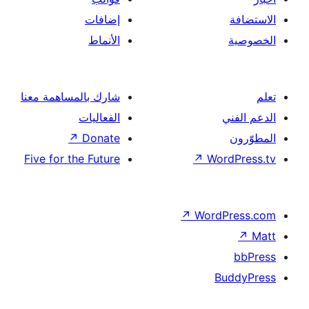
إضافات
الأنماط
شارك بالمساهمة معنا
الفعاليات
↗
Donate
Five for the Future
↗
Wor
↗
Word
B