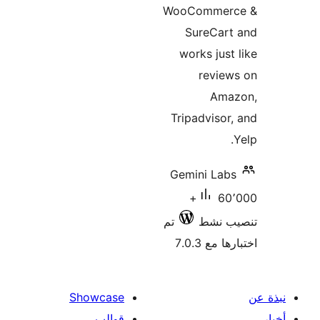
WooCommer
SureCart
works just
revie
Ama
Tripadvisor
Gemini Lab
60٬000+
ب نشط
تم
 مع 7.0.3
Showcase
قوالب