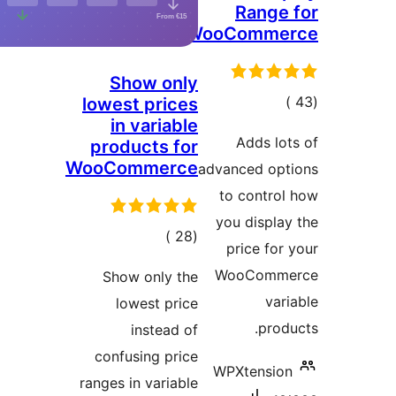
Sho
lowest
in 
produ
WooCom
ي
مات
Show 
low
i
confus
ranges in