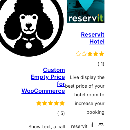
Empty
WooCom
ات
Show tex