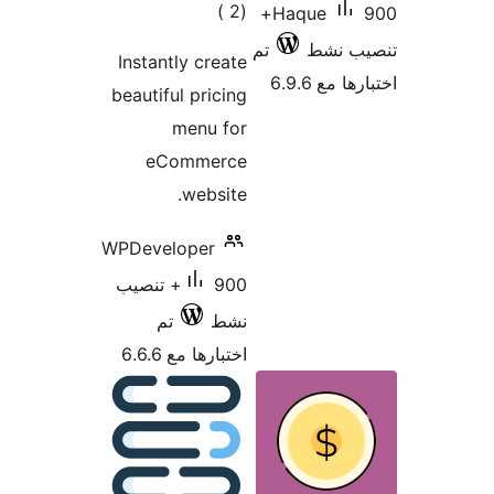
ات
Instant
beautifu
eC
WPDevel
90+ تنصيب
تم
6.6