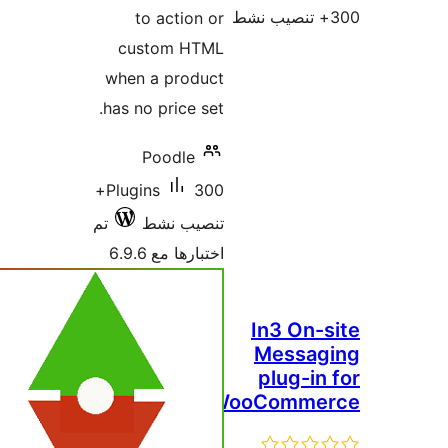
to 
cust
when a
has no p
Po
300+
Plugins
ط
تم
6.9