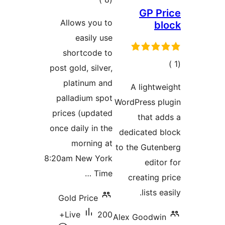
ات
Allow
e
shor
post gol
plat
pallad
prices 
once dai
mo
8:20am 
Gold 
200+
Live