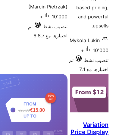
(Marcin 
10٬000+
ط
تم
6.8