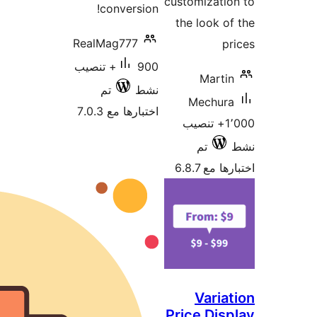
co
RealMa
90+ تنصيب
تم
7.0