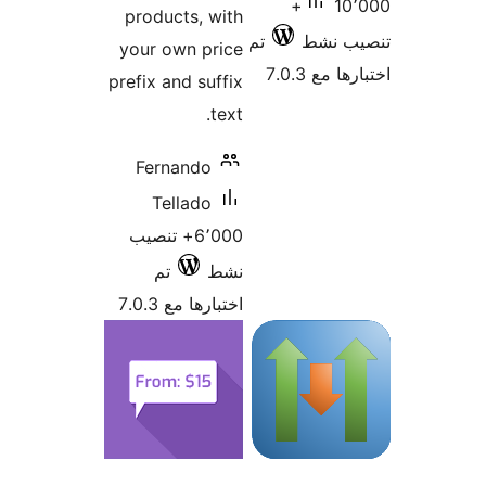
produ
your o
prefix a
Fern
Te
6+ تنصيب
تم
7.0