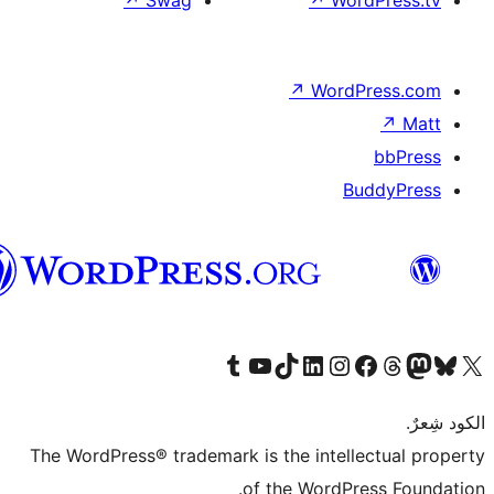
↗
Sw
العربية
Tumb
The WordPress® tr