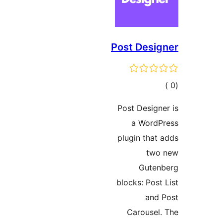
Post Desi
مالي
تقييمات
Post Design
a WordP
plugin that
two
Guten
blocks: Post
and 
Carousel