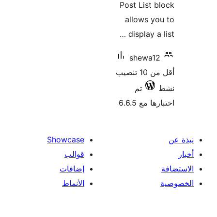
Post List 
allows y
display a 
shewa1
أقل من 10 تنصيب
تم
 مع 6.6.5
Showcase
قوالب
إضافات
الأنماط