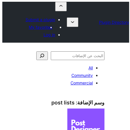
Submit a plugin
My favorites
Log in
All
Community
Commercial
الإضافة:
post lists