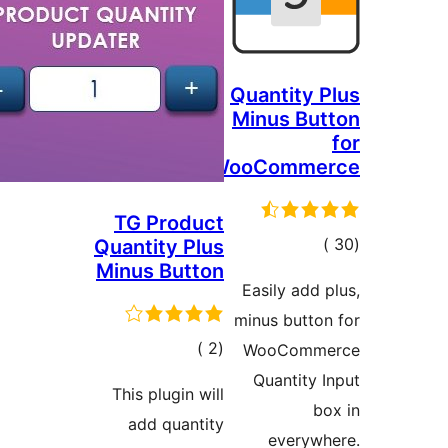
Quantity 
Minus Bu
WooComme
TG Product
جمالي
Quantity Plus
Minus Button
لتقييمات
Easily add 
minus butto
إجمالي
)
(2
WooComm
التقييمات
Quantity 
This plugin will
b
add quantity
everywh