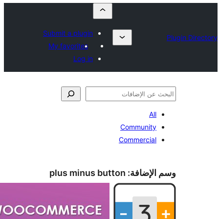
Submit a plugin
My favorites
Log in
All
Community
Commercial
الإضافة:
plus minus button