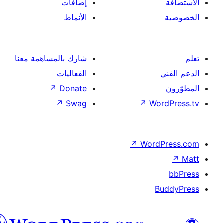
إضافات
الأنماط
شارك بالمساهمة معنا
الفعاليات
↗
Donate
↗
Swag
↗
Wor
↗
Word
B