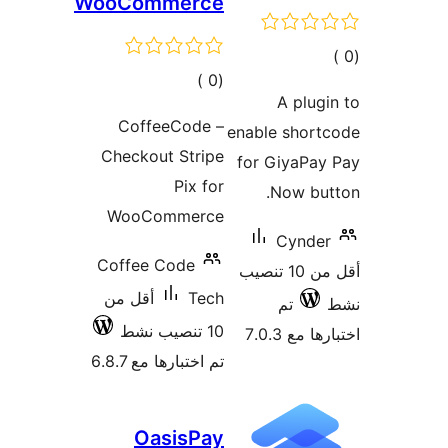
WooCom
ات
Coff
Checkou
WooC
Coffee 
أقل من
 6.8.7
Oa