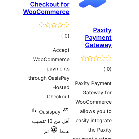
Check
WooCom
ات
WooC
p
through 
C
Oas
أقل من 10 تنصيب
تم