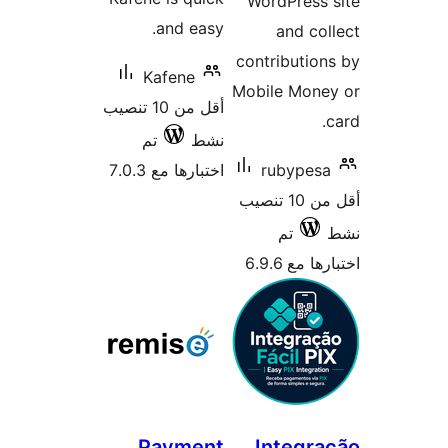
K
أقل من 10 تنصيب
تم
7.0
P