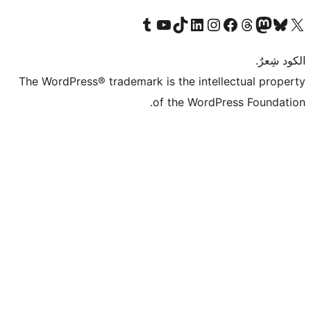
Tumb
The WordPress® tr