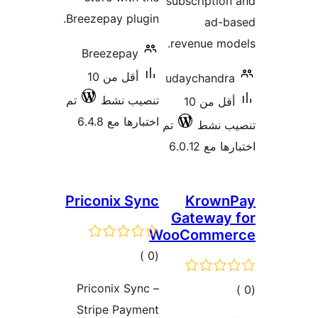
Breezepa
Breez
أقل من 10
ط
تم
6.4
Pricon
ات
Pricon
Stripe