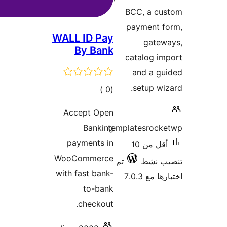
WALL 
B
ات
Acc
pay
WooC
with f