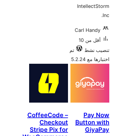
Coffee
Ch
Stripe