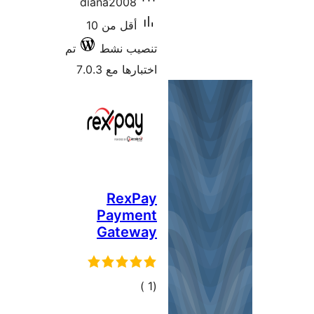
diana
أقل من 10
ط
تم
7.0
P
G
ات