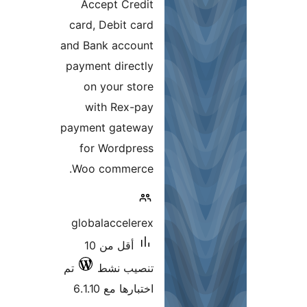
Accep
card, D
and Bank
payment 
on y
with
payment
for W
Woo co
globala
أقل من 10
ط
تم
6.1