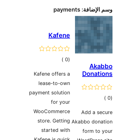
ات
Kafene
leas
payment 
WooC
store
sta
Kafene