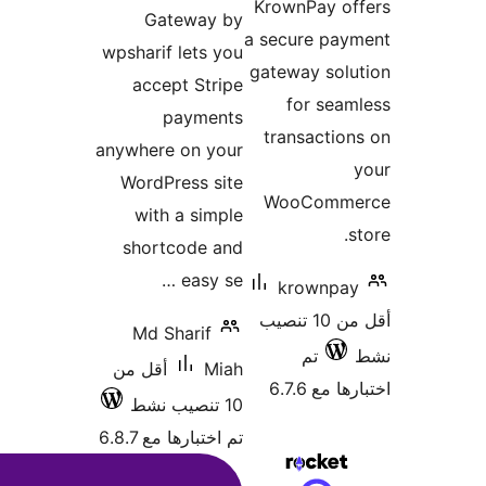
Ga
wpsharif
acce
p
anywhere
WordPr
with
short
Md S
أقل من
 6.8.7