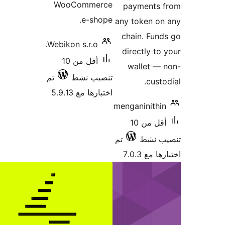
WooC
Webikon s
أقل من 10
ط
تم
5.9