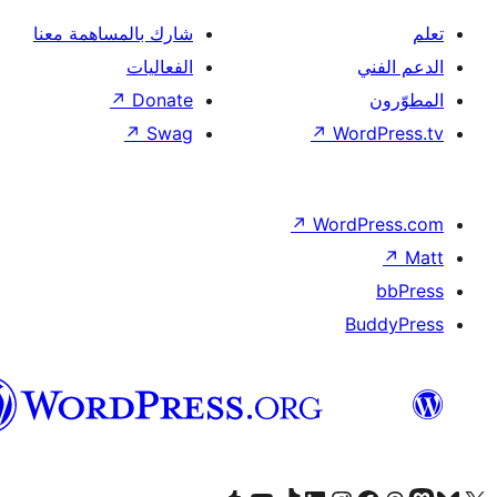
شارك بالمساهمة معنا
الفعاليات
↗
Donate
↗
Swag
↗
Wor
↗
Word
B
العربية