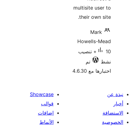
multisite us
their own 
Mar
Howells-
10+ تنصيب
تم
 مع 4.6.30
Showcase
قوالب
إضافات
الأنماط