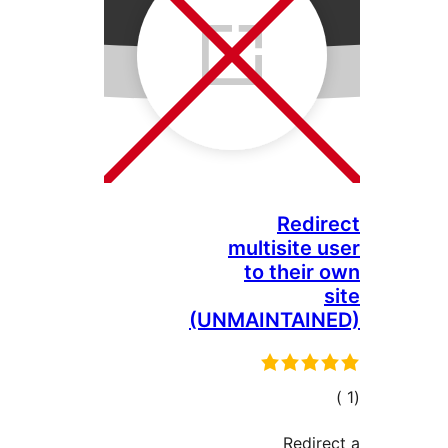
Redi
multisite 
to their
(UNMAINTAIN
الي
قييمات
Redir