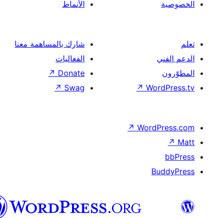
الأنماط
شارك بالمساهمة معنا
الفعاليات
↗
Donate
↗
Swag
↗
Wor
↗
Word
B
العربية