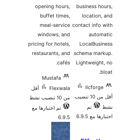
openin
buff
meal
wind
pricing f
restaur
Mu
أقل
بارها مع