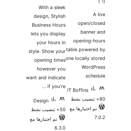
ات
Wit
design
Busine
lets yo
your
style. 
openi
how
want and
Desig
بارها مع