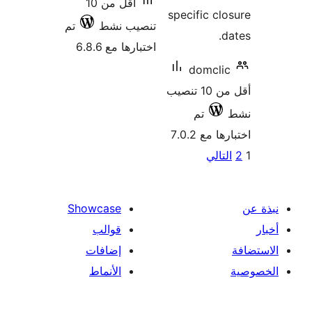
أقل من 10
ط
تم
6.8
Showca
الب
افات
نماط