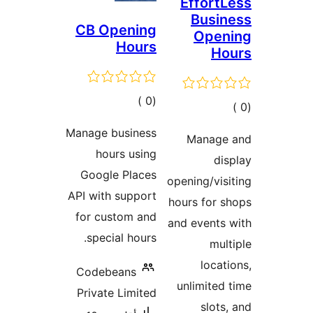
CB O
ات
Manage 
ho
Googl
API wit
for cu
speci
Codeb
Privat