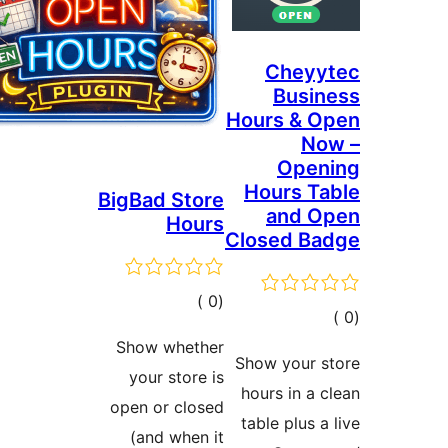
BigBa
ات
Show
your
open o
(an