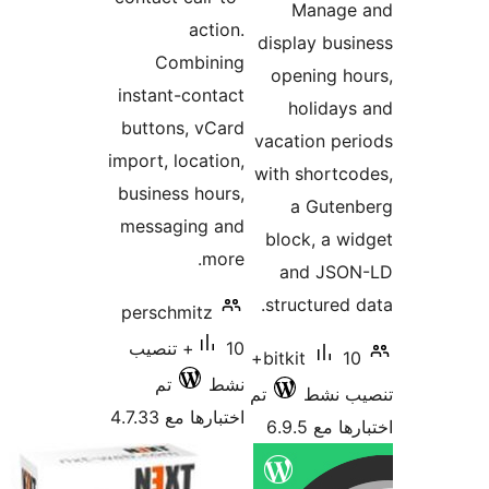
C
instan
button
import, 
busine
messa
persc
 تنصيب
تم
4.7