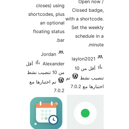
clos
shortco
an
floati
Jo
A
أقل
بارها مع