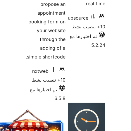
pr
app
booking
your
thr
ad
simple s
nxtwe
بارها مع