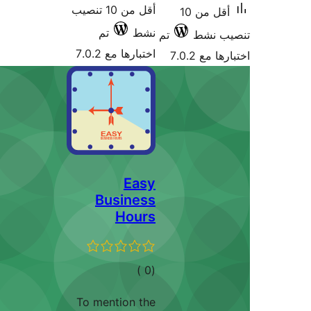
أقل من 10 تنصيب
تم
7.0
Bu
ات
To men