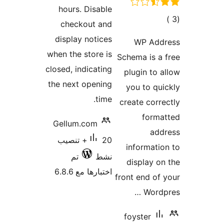
hours
chec
displa
when the
closed, i
the next
Gellum
 تنصيب
تم
6.8