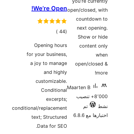
We’r
ي
مات
Openi
for your 
a joy t
a
custo
Co
conditional/rep
text; S
Data