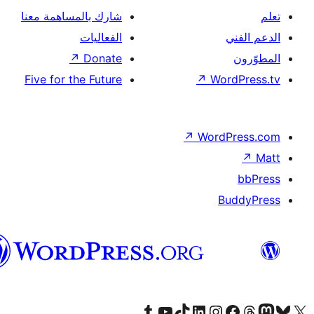
رك بالمساهمة معنا
عاليات
↗
Dona
Five for the Futu
العربية
Tumb