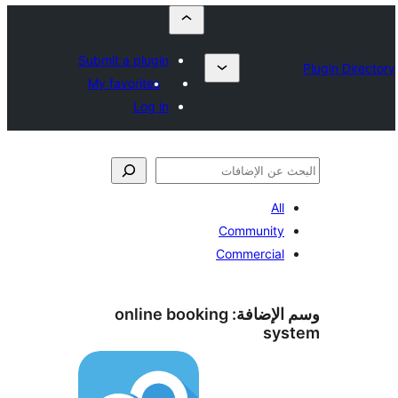
Submit a plugin
My favorites
Log in
All
Community
Commercial
الإضافة:
online booking
sy