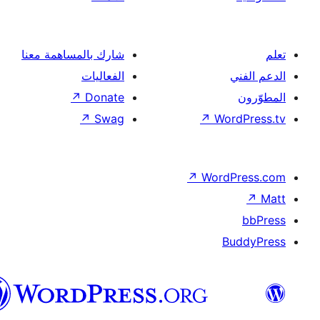
شارك بالمساهمة معنا
الفعاليات
↗
Donate
↗
Swag
↗
Wor
↗
Word
B
العربية