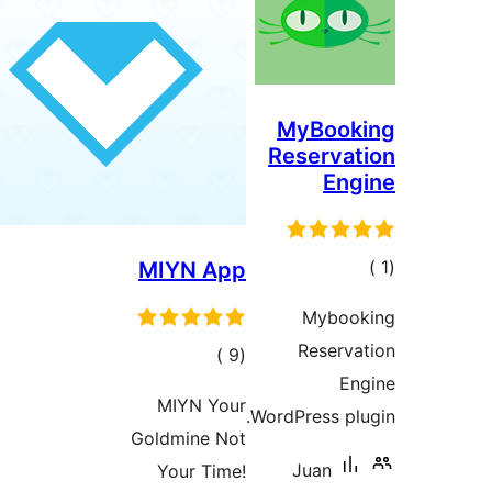
MyBook
Reserva
Eng
الي
MIYN App
قييمات
Myboo
Reserv
إجمالي
)
(9
En
التقييمات
MIYN Your
WordPress pl
Goldmine Not
Juan
Your Time!