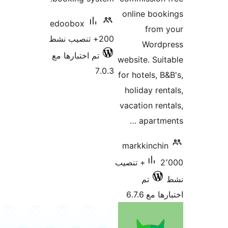
online boo
edoobox
from 
200+ تنصيب نشط
Wordp
تم اختبارها مع
website. Sui
7.0.3
for hotels, B
holiday ren
vacation ren
apartme
markkinchi
2٬000+ تنصيب
تم
 مع 6.7.6