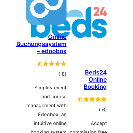
Online
Buchungssystem
– edoobox
Bed
إجمالي
)
(8
On
التقييمات
Book
Simplify event
and course
management with
مالي
Edoobox, an
تقييمات
intuitive online
Ac
booking system.
commission 