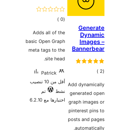
إجمالي
)
(0
Gener
التقييمات
Adds all of the
Dyna
basic Open Graph
Imag
Bannerb
meta tags to the
site head.
مالي
Patrick
تقييمات
أقل من 10 تنصيب
Add dynamic
نشط
تم
generated 
اختبارها مع 6.2.10
graph image
pinterest pi
posts and p
automatic