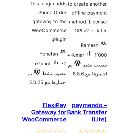
This plugin adds
to create an
Phone Order
offline pa
gateway to the
method. Lic
WooCommerce
GPLv2 or 
plugin.
Rames
Yonatan
1٬000+
Kumar
70+
Ganot
ب نشط
تم
تنصيب نشط
تم
 مع 6.8.6
اختبارها مع 5.0.25
FlexiPay
paymend
Gateway for
Bank Tran
WooCommerce
(L