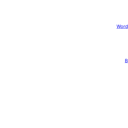
Word
B