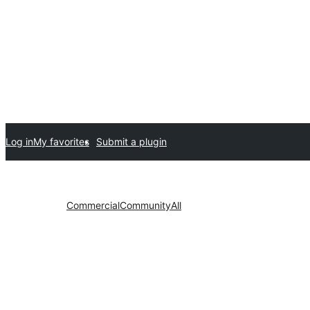
Log in
My favorites
Submit a plugin
Commercial
Community
All