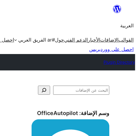
تخطى
إلى
العربية
المحتوى
القوالب
الإضافات
الأخبار
الدعم الفني
حول
#ar الفريق العربي
احصل ع
احصل على ووردبريس
Plugin Directory
البحث
وسم الإضافة:
OfficeAutopilot