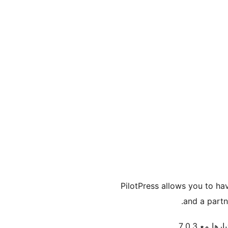
PilotPress allows you to ha
and a partn
رها مع 7.0.3