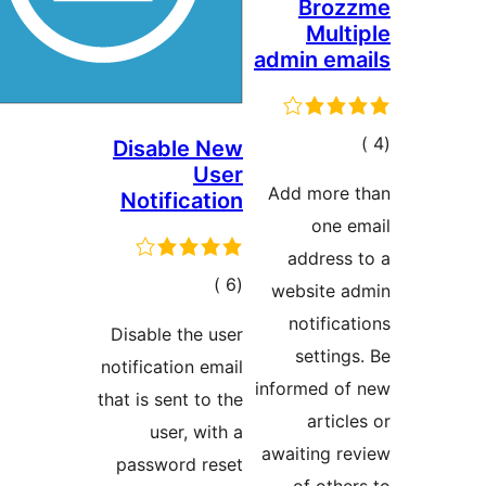
Broz
Mult
admin em
مالي
Disable New
User
تقييمات
Add more 
Notification
one 
address
إجمالي
)
(6
website a
التقييمات
notifica
Disable the user
setting
notification email
informed of
that is sent to the
articl
user, with a
awaiting r
password reset