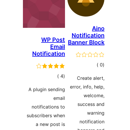
Notifica
WP Post
Banner B
Email
Notification
مالي
تقييمات
إجمالي
)
(4
Create a
التقييمات
error, info, 
A plugin sending
welc
email
success
notifications to
war
subscribers when
notific
a new post is