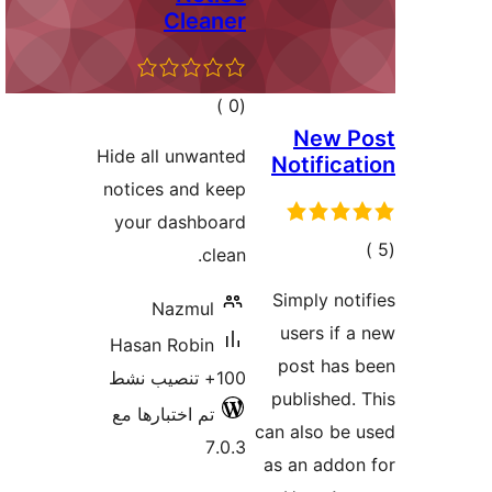
Cleaner
إجمالي
)
(0
New P
التقييمات
Hide all unwanted
Notifica
notices and keep
your dashboard
مالي
clean.
تقييمات
Simply not
Nazmul
users if 
Hasan Robin
post has
100+ تنصيب نشط
published.
تم اختبارها مع
can also be
7.0.3
as an addo