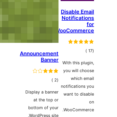
Disable E
Notificat
WooComme
جمالي
Announcement
تقييمات
Banner
With this pl
you will c
which 
إجمالي
)
(2
notification
التقييمات
Display a banner
want to di
at the top or
bottom of your
WooComme
WordPress site.