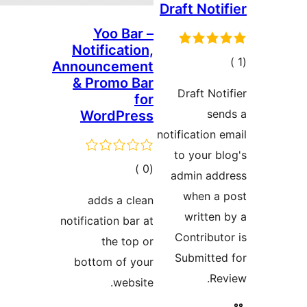
Draft Noti
Yoo Bar –
Notification,
الي
Announcement
قييمات
& Promo Bar
Draft Not
for
sen
WordPress
notification 
to your b
إجمالي
)
(0
admin add
التقييمات
when a 
adds a clean
written
notification bar at
Contribut
the top or
Submitte
bottom of your
Re
website.