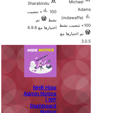
Michae
Sharabindu
A
100+ تنصيب
(mdawaffe
نشط
تم
اختبارها مع 6.9.6
م اختبارها مع
NHR Hide
Admin Notice
| WP
Dashboard
Notice