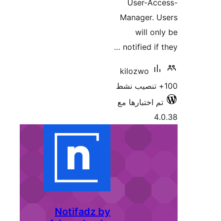
User-Acc
Manager. U
will on
notified if 
kilozwo
م اختبارها مع
4
Notifadz by