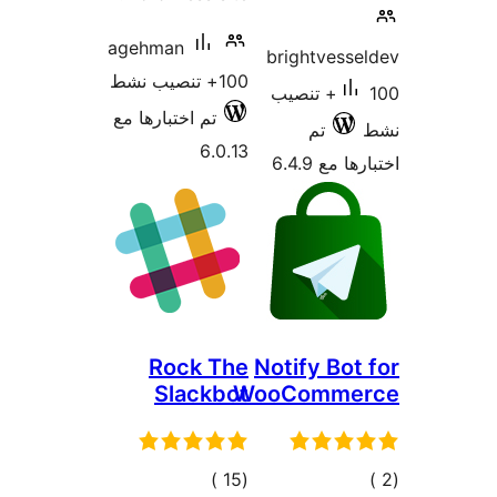
agehman
brightvess
100+ تنصيب نشط
100+ تنصيب
تم اختبارها مع
تم
6.0.13
 مع 6.4.9
Rock The
Notify Bot
Slackbot
WooComme
مالي
إجمالي
)
(15