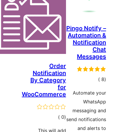
Pingo Noti
Automati
Notifica
C
Messa
Order
Notification
مالي
By Category
for
تقييمات
Automate 
WooCommerce
What
messaging
إجمالي
)
(0
send notifica
التقييمات
and aler
This will add