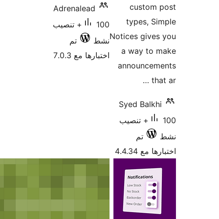
custom 
Adrenalead
types, S
100+ تنصيب
Notices give
نشط
تم
a way to 
اختبارها مع 7.0.3
announcem
tha
Syed Balkh
100+ تنصيب
تم
 مع 4.4.34