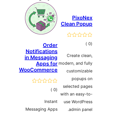
Pixo
Clean Po
مالي
Order
Notifications
تقييمات
Create c
in Messaging
Apps for
modern, and 
WooCommerce
customiz
popup
selected 
إجمالي
)
(0
with an eas
التقييمات
Instant
use WordP
Messaging Apps
admin p