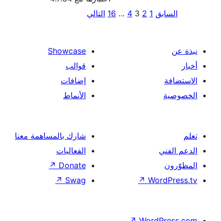
ق
1
2
3
4
…
16
التالي
ات
الات
Showcase
قوالب
إضافات
الأنماط
شارك بالمساهمة معنا
الفعاليات
↗
Donate
↗
Swag
↗
Wor
↗
Word