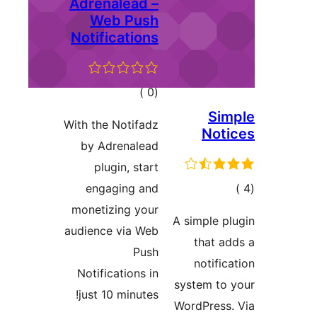
Adrenalead –
Web Push
Notifications
إجمالي
)
(0
التقييمات
Sim
With the Notifadz
Not
by Adrenalead
plugin, start
مالي
engaging and
تقييمات
monetizing your
A simple p
audience via Web
that a
Push
notific
Notifications in
system to
just 10 minutes!
WordPress