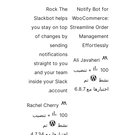
تقييمات
التقييمات
Rock The
Notify Bo
Slackbot helps
WooComme
you stay on top
Streamline 
of changes by
Manage
sending
Effortl
notifications
Ali Javaher
straight to you
100+ تنصيب
and your team
تم
inside your Slack
 مع 6.8.7
account.
Rachel Cherry
100+ تنصيب
نشط
تم
اختبارها مع 4.7.34