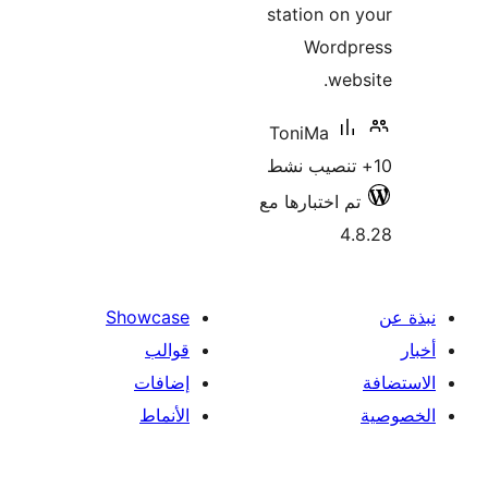
station on
Wordp
web
ToniMa
م اختبارها مع
4
Showcase
قوالب
إضافات
الأنماط