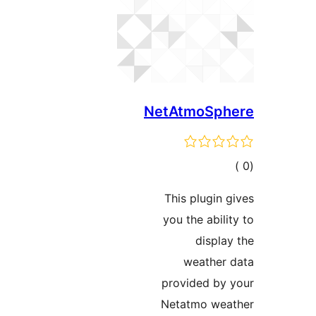
NetAtmoSph
مالي
تقييمات
This plugin 
you the abili
displa
weather 
provided by
Netatmo wea