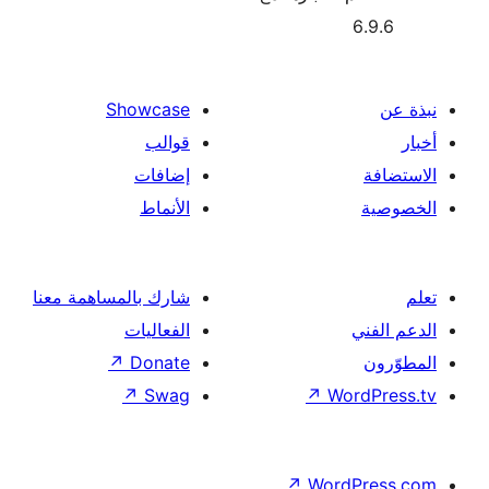
Showcase
قوالب
إضافات
الأنماط
شارك بالمساهمة معنا
الفعاليات
↗
Donate
↗
Swag
↗
Wor
↗
Word