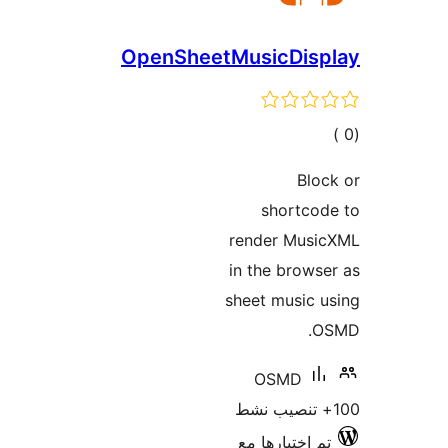
OpenSheetMusicDisp
مالي
تقييمات
Blo
shortcod
render Musi
in the brows
sheet music 
O
OSMD
م اختبارها مع