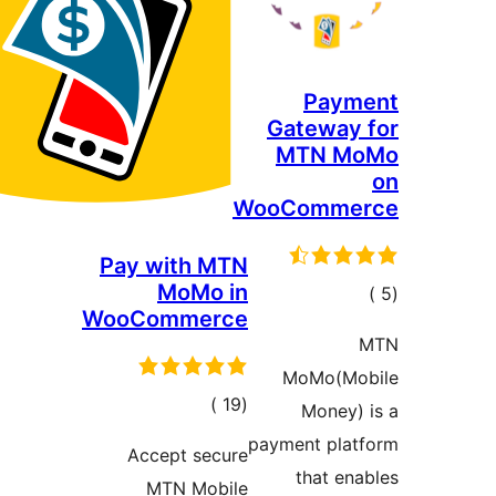
Paym
Gateway
MTN M
WooComme
Pay with MTN
MoMo in
مالي
WooCommerce
تقييمات
MoMo(Mo
إجمالي
)
(19
Money)
التقييمات
payment plat
Accept secure
that en
MTN Mobile