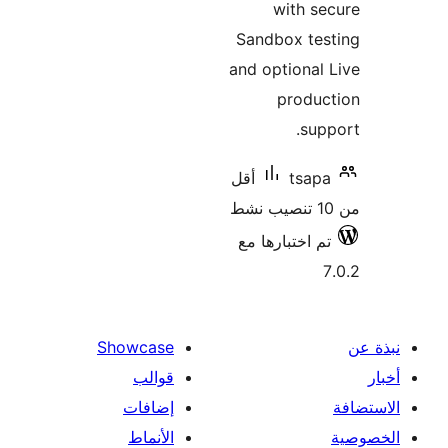
with s
Sandbox tes
and optional
produc
sup
tsap
أقل
م اختبارها مع
Showcase
قوالب
إضافات
الأنماط