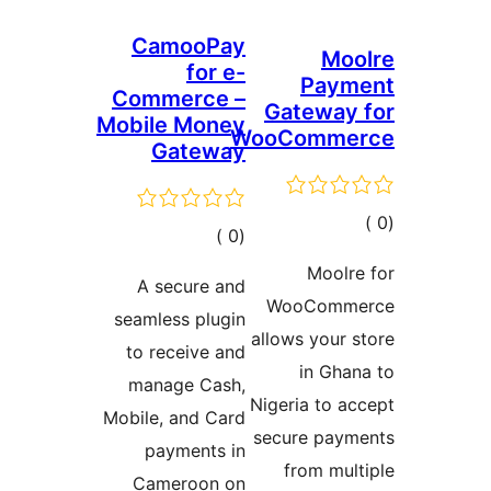
CamooPay
Moo
for e-
Paym
Commerce –
Gateway
Mobile Money
WooComme
Gateway
مالي
إجمالي
)
(0
تقييمات
التقييمات
Moolr
A secure and
WooComm
seamless plugin
allows your 
to receive and
in Gha
manage Cash,
Nigeria to a
Mobile, and Card
secure paym
payments in
from mul
Cameroon on