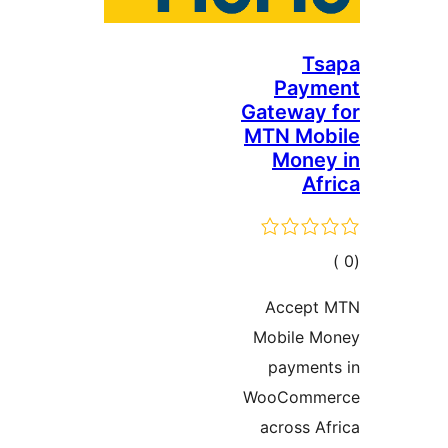
Ts
Paym
Gateway
MTN Mob
Money
Af
مالي
تقييمات
Accept
Mobile M
payment
WooComm
across A