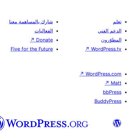
شارك بالمساهمة معنا
الفعاليات
↗
Donate
Five for the Future
↗
Wor
↗
Word
B
العربية