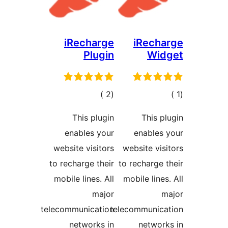
iRecharge
iRech
Plugin
Wid
الي
إجمالي
)
(2
قييمات
التقييمات
This plugin
This p
enables your
enables
website visitors
website vis
to recharge their
to recharge 
mobile lines. All
mobile lines
major
m
telecommunication
telecommunica
networks in
networ