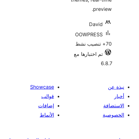
pre
Davi
OOWPRES
م اختبارها مع
Showcase
قوالب
إضافات
الأنماط