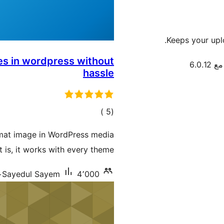
Keeps your uplo
es in wordpress without
6.0.1
hassle
إجمالي
)
(5
التقييمات
rmat image in WordPress media
t is, it works with every theme.
4٬000+ تنصيب نشط
Sayedul Sayem