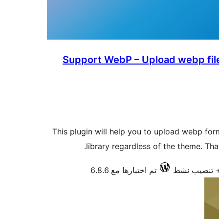
Support WebP – Upload webp fil
This plugin will help you to upload webp fo
library regardless of the theme. Tha
تم اختبارها مع 6.8.6