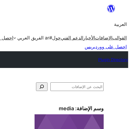
تخطى
إلى
العربية
المحتوى
القوالب
الإضافات
الأخبار
الدعم الفني
حول
#ar الفريق العربي
احصل ع
احصل على ووردبريس
Plugin Directory
البحث
وسم الإضافة:
media