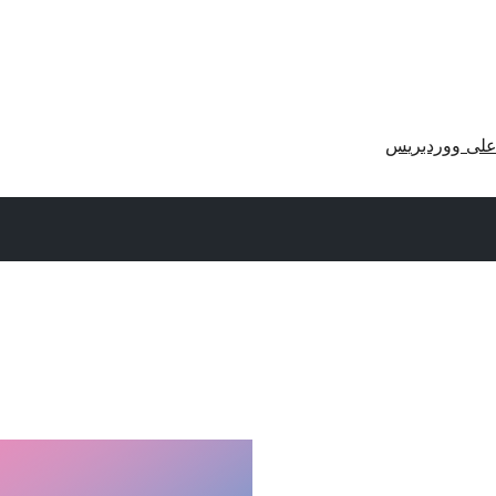
لى ووردبريس