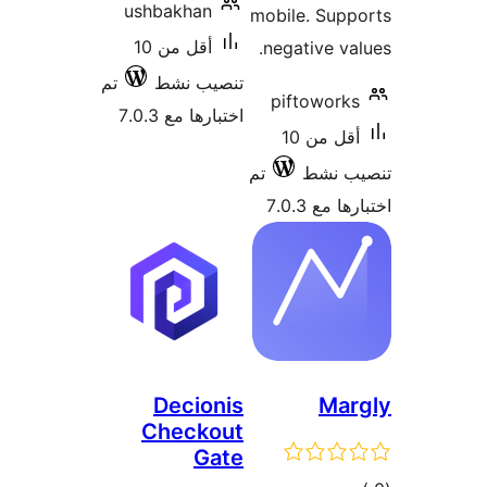
ushba
أقل من 10
ط
تم
7.0
D
Ch