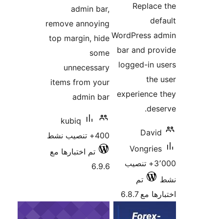
a
remove 
top mar
unn
items f
a
kubi
بارها مع