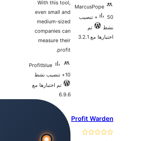
With 
even s
medi
compa
meas
Profitblu
بارها مع