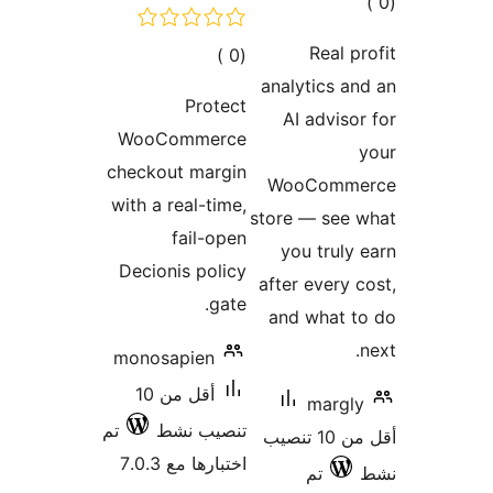
ات
WooC
checkou
with a r
Decion
monosa
أقل من 10
ط
تم
7.0