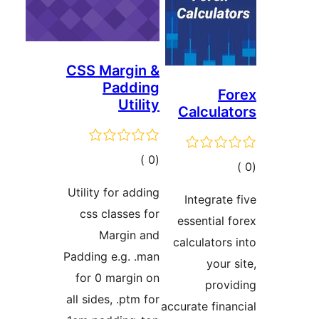
CSS Ma
P
ات
Utility f
css cl
Ma
Padding 
for 0 
all sides