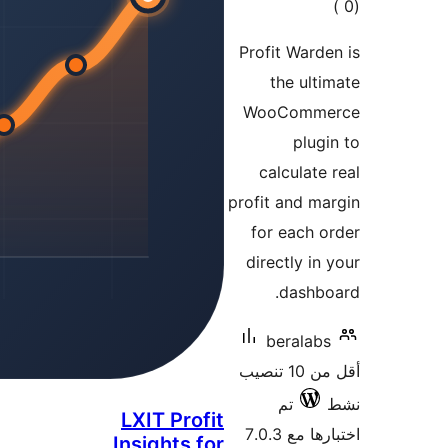
LXIT
Insig