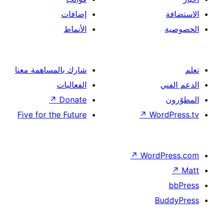
افات
نماط
رك بالمساهمة معنا
عاليات
↗
Dona
Five for the Futu