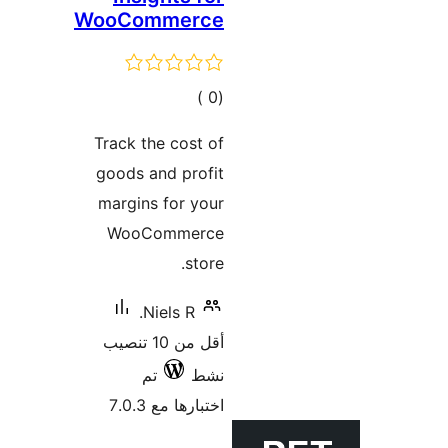
WooCom
ات
Track th
goods an
margins
WooC
Ni
أقل من 10 تنصيب
تم
7.0