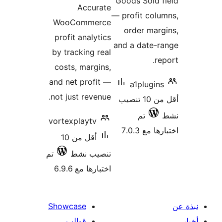
WooC
profit 
by trac
costs,
and net
not just
vortexp
أقل من 10
ط
تم
6.9
Showca
الب