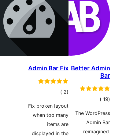
Admin 
ات
Fix brok
when 
display