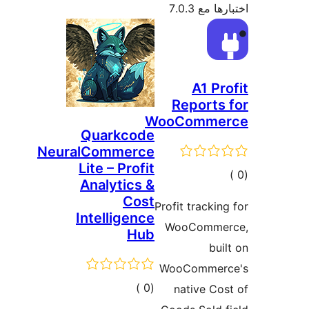
Qua
NeuralCo
Lite 
Anal
Intel
ات