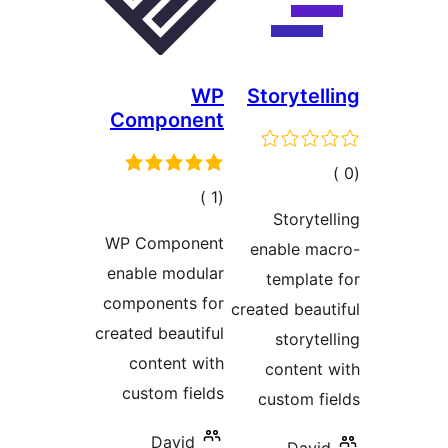
WP
Storytel
Component
مالي
إجمالي
)
(1
تقييمات
Storyte
التقييمات
WP Component
enable ma
enable modular
templat
components for
created beau
created beautiful
storyte
content with
content
custom fields
custom f
David