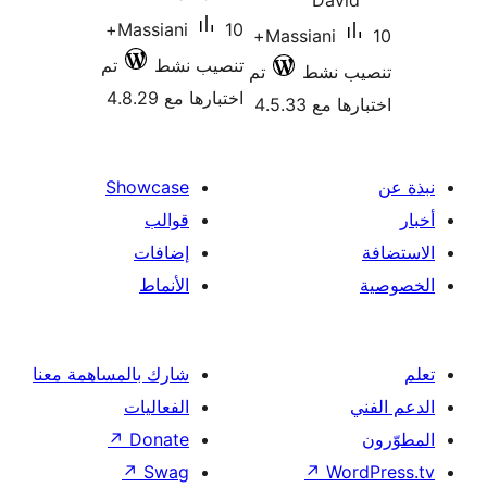
Davi
10+
Massiani
10+
Massiani
تنصيب نشط
تم
ب نشط
تم
اختبارها مع 4.8.29
 مع 4.5.33
Showcase
قوالب
إضافات
الأنماط
شارك بالمساهمة معنا
الفعاليات
↗
Donate
↗
Swag
↗
Wor