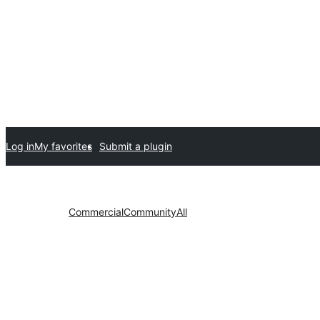
Log in
My favorites
Submit a plugin
Commercial
Community
All