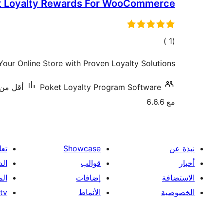
t Loyalty Rewards For WooCommerce
إجمالي
)
(1
التقييمات
our Online Store with Proven Loyalty Solutions
Poket Loyalty Program Software
أقل من 10 تنصيب ن
مع 6.6.6
نبذة عن
Showcase
تعل
أخبار
قوالب
الد
الاستضافة
إضافات
ال
الخصوصية
الأنماط
tv