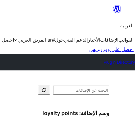
تخطى
إلى
العربية
المحتوى
القوالب
الإضافات
الأخبار
الدعم الفني
حول
#ar الفريق العربي
احصل ع
احصل على ووردبريس
Plugin Directory
البحث
وسم الإضافة:
loyalty points