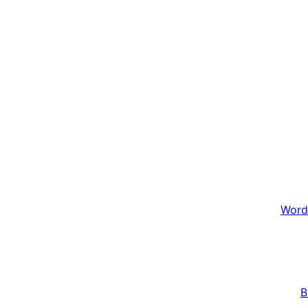
Word
B