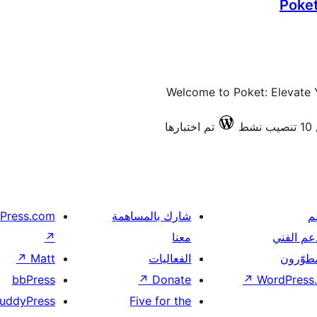
Poke
Welcome to Poket: Elevate Y
شط
تم اختبارها
م
شارك بالمساهمة
Press.com
عم الفني
معنا
↗
مطوّرون
الفعاليات
Matt
↗
bbPress
↗
Donate
↗
WordPress.
uddyPress
Five for the