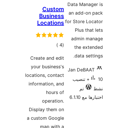
Data Mana
Custom
an add-o
Business
for Store 
Locations
Plus th
admin 
إجمالي
)
(4
the ex
التقييمات
data se
Create and edit
your business's
Jan DeB
locations, contact
1+ تنصيب
information, and
تم
hours of
6.1.10
operation.
Display them on
a custom Google
map with a