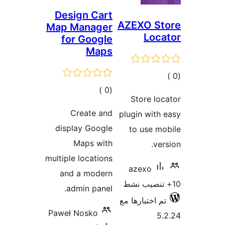
Design Cart
AZEXO 
Map Manager
Lo
for Google
Maps
لي
إجمالي
)
(0
يمات
Store 
التقييمات
Create and
plugin wi
display Google
to use
Maps with
v
multiple locations
azexo
and a modern
admin panel.
اختبارها مع
Paweł Nosko