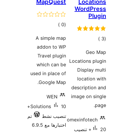
MapQuest
Loca
Word
P
إجمالي
)
(0
التقييمات
A simple map
لي
addon to WP
يمات
Ge
Travel plugin
Locations
which can be
Displa
used in place of
locati
Google Map.
descript
image on
WEN
10+
Solutions
تنصيب نشط
تم
omexinfot
اختبارها مع 6.9.5
20+ تنصيب