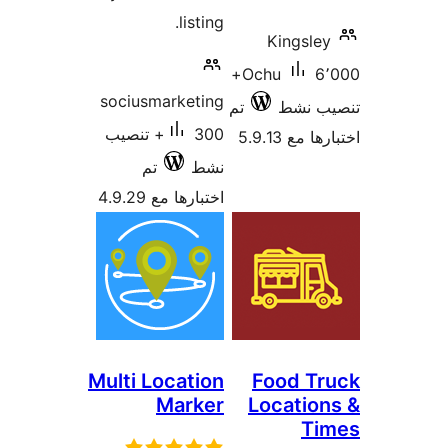
listing.
Kings
6٬000+
Ochu
sociusmarketing
نشط
تم
300+ تنصيب
5.9.13
نشط
تم
اختبارها مع 4.9.29
Multi Location
Food 
Marker
Locati