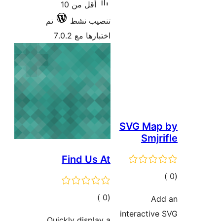
أقل من 10
تنصيب نشط
تم
اختبارها مع 7.0.2
SVG M
Sm
Find Us At
لي
يمات
إجمالي
)
(0
التقييمات
interact
Quickly display a