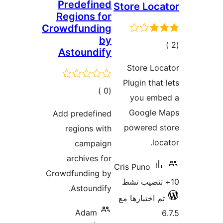
Predefined
Store Lo
Regions for
Crowdfunding
by
لي
Astoundify
يمات
Store L
Plugin th
إجمالي
)
(0
you e
التقييمات
Googl
Add predefined
powered
regions with
campaign
archives for
Cris Puno
Crowdfunding by
Astoundify.
اختبارها مع
Adam