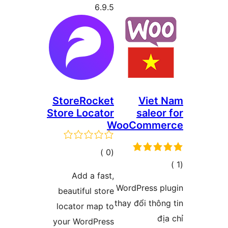
6.9.5
StoreRocket
Vie
Store Locator
sale
WooComm
إجمالي
)
(0
ي
التقييمات
Add a fast,
يمات
WordPress 
beautiful store
thay đổi th
locator map to
your WordPress