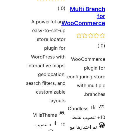
إجمالي
)
(0
Multi B
التقييمات
A powerful and
WooComm
easy-to-set-up
store locator
لي
plugin for
يمات
WordPress with
WooCom
interactive maps,
plu
geolocation,
configurin
search filters, and
with m
customizable
br
layouts.
Condless
VillaTheme
10+ تنصيب
اختبارها مع