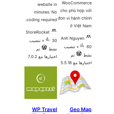
WooCom
website in
cho phù h
minutes. No
đơn vị hàn
coding required.
ở Vi
StoreRocket
Anh Ngu
30+ تنصيب
60+ تنصيب
نشط
تم
تم
اختبارها مع 7.0.2
5.5.18
WP Travel
Geo