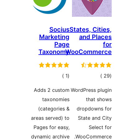
Socius
States, C
Marketing
and P
Page
Taxonomy
WooComm
الي
إجمالي
)
(1
قييمات
التقييمات
Adds 2 custom
WordPress 
taxonomies
that
(categories &
dropdow
areas served) to
State a
Pages for easy,
Sel
dynamic archive
WooComm