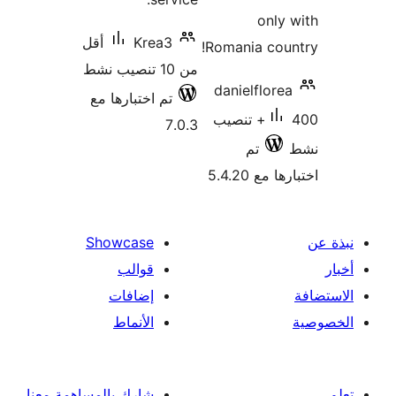
only
Krea3
أقل
Romania cou
من 10 تنصيب نشط
danielflore
تم اختبارها مع
400+ تنصيب
7.0.3
تم
 مع 5.4.20
Showcase
قوالب
إضافات
الأنماط
شارك بالمساهمة معنا