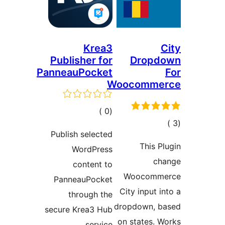
Krea3
Publisher for
Dropd
PanneauPocket
Woocomme
إجمالي
)
(0
مالي
التقييمات
Publish selected
تقييمات
This P
WordPress
ch
content to
Woocomm
PanneauPocket
City input i
through the
dropdown, b
secure Krea3 Hub
on states. 
service.