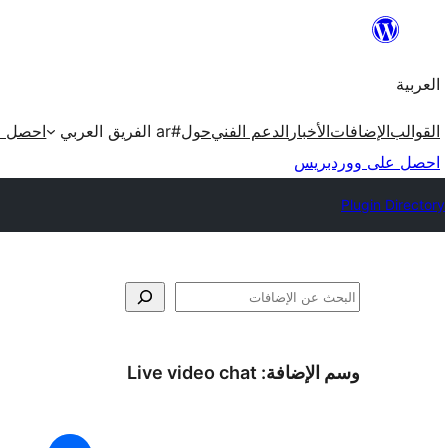
تخطى
إلى
العربية
المحتوى
القوالب
الإضافات
الأخبار
الدعم الفني
حول
#ar الفريق العربي
احصل ع
احصل على ووردبريس
Plugin Directory
البحث
وسم الإضافة:
Live video chat