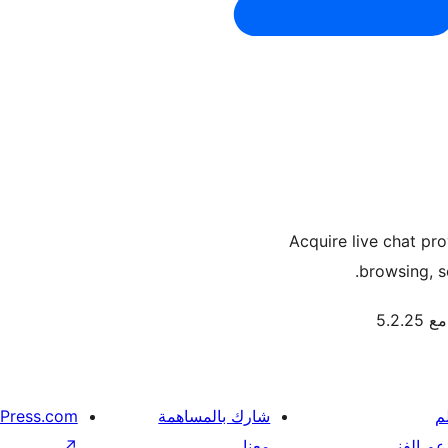
Acquire live chat pro
browsing, s
5.2.2
م
شارك بالمساهمة
Press.com
عم الفني
معنا
↗