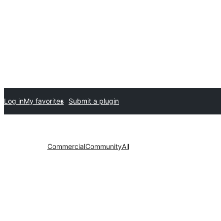
Log in
My favorites
Submit a plugin
Commercial
Community
All