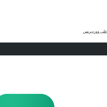
لى ووردبريس