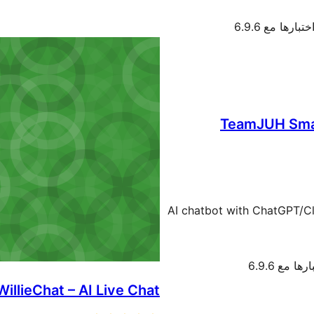
تبارها مع 6.9.6
TeamJUH Smar
AI chatbot with ChatGPT/Cl
ها مع 6.9.6
WillieChat – AI Live Chat