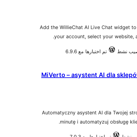
Add the WillieChat AI Live Chat widget t
your account, select your website, a
تم اختبارها مع 6.9.6
MiVerto – asystent AI dla sklep
Automatyczny asystent AI dla Twojej str
minutę i automatyzuj obsługę kli
تم اختبارها مع 7.0.3