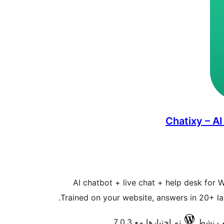
Chatixy – A
AI chatbot + live chat + help desk fo
Trained on your website, answers in 20+ l
تم اختبارها مع 7.0.3