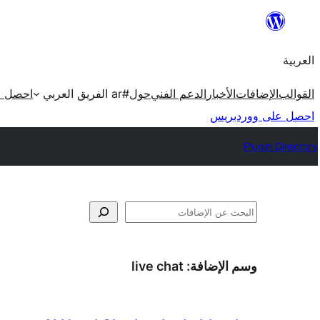
تخطى
إلى
العربية
المحتوى
القوالب
الإضافات
الأخبار
الدعم الفني
حول
#ar الفريق العربي
احصل ع
احصل على ووردبريس
Plugin Directory
البحث
وسم الإضافة:
live chat