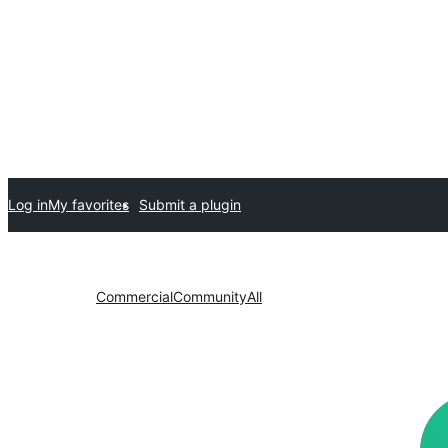
Log in
My favorites
Submit a plugin
Commercial
Community
All