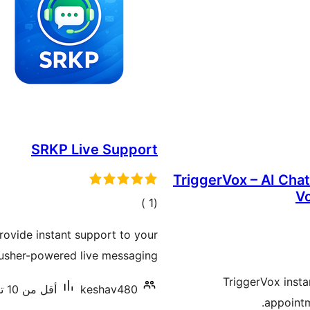
SRKP Live Support
TriggerVox – AI Chat
Vo
إجمالي
)
(1
التقييمات
rovide instant support to your
usher-powered live messaging.
TriggerVox insta
keshav480
أقل من 10 تنصيب نشط
appointm