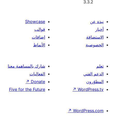
Showcase
قوالب
إضافات
الأنماط
شارك بالمساهمة معنا
الفعاليات
↗
Donate
Five for the Future
↗
Wor
↗
Word