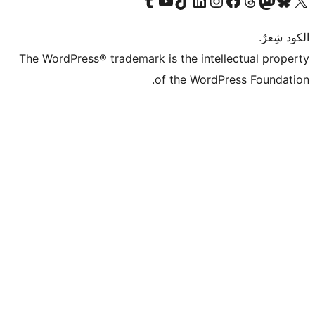
قم بزيارة حسابنا على Tumblr
Visit our YouTube channel
Visit our LinkedIn account
Visit our Instagram account
قم بزيارة حسابنا على تيك توك
قم بزيارة صفحتنا على ال
Visit o
قم بز
The WordPress® trademark is the intell
of the WordPr