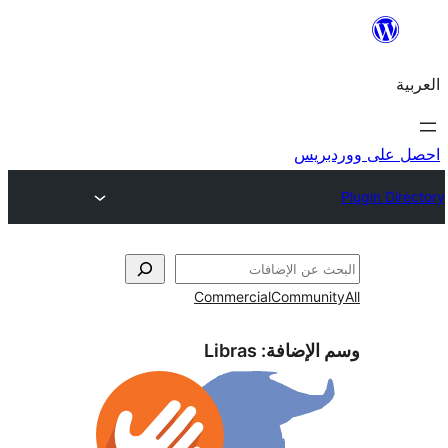
احص
Commercial
Commun
Libras
وسم الإض